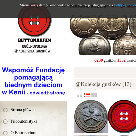
Strona korzysta z plików cookie w celu realizacji usług zgodnie z
buttonarium.eu
Polityką dotyc
- Strona Polsk
8230
1552
guzików
właści
@Kolekcja guzików (13)
Strona główna
Filobutonistyka
O Buttonarium