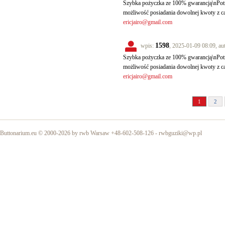
Szybka pożyczka ze 100% gwarancją\nPotr
możliwość posiadania dowolnej kwoty z c
ericjairo@gmail.com
1598
wpis:
, 2025-01-09 08:09, au
Szybka pożyczka ze 100% gwarancją\nPotr
możliwość posiadania dowolnej kwoty z c
ericjairo@gmail.com
1
2
Buttonarium.eu © 2000-2026 by rwb Warsaw +48-602-508-126 -
rwbguziki@wp.pl