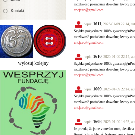
możliwość posiadania dowolnej kwoty z c
ericjairo@gmail.com
Kontakt
1611
wpis:
, 2025-01-09 22:14, au
Szybka pożyczka ze 100% gwarancją\nPotr
możliwość posiadania dowolnej kwoty z c
ericjairo@gmail.com
1610
wpis:
, 2025-01-09 22:14, au
wylosuj kolejny
Szybka pożyczka ze 100% gwarancją\nPotr
możliwość posiadania dowolnej kwoty z c
ericjairo@gmail.com
1609
wpis:
, 2025-01-09 22:14, au
Szybka pożyczka ze 100% gwarancją\nPotr
możliwość posiadania dowolnej kwoty z c
ericjairo@gmail.com
1608
wpis:
, 2025-01-09 14:57, au
Je pravda, že jsme v novém roce, ale cíle a 
finančních problémů. Nejsem banka, jsou to