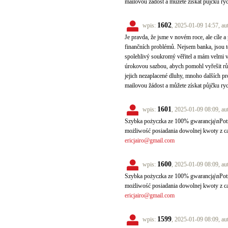
mailovou žádost a můžete získat půjčku ry
1602
wpis:
, 2025-01-09 14:57, au
Je pravda, že jsme v novém roce, ale cíle a 
finančních problémů. Nejsem banka, jsou to
spolehlivý soukromý věřitel a mám velmi 
úrokovou sazbou, abych pomohl vyřešit různ
jejich nezaplacené dluhy, mnoho dalších pr
mailovou žádost a můžete získat půjčku ry
1601
wpis:
, 2025-01-09 08:09, au
Szybka pożyczka ze 100% gwarancją\nPotr
możliwość posiadania dowolnej kwoty z c
ericjairo@gmail.com
1600
wpis:
, 2025-01-09 08:09, au
Szybka pożyczka ze 100% gwarancją\nPotr
możliwość posiadania dowolnej kwoty z c
ericjairo@gmail.com
1599
wpis:
, 2025-01-09 08:09, au