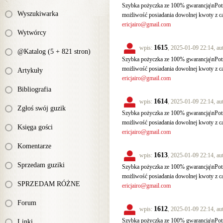
Szybka pożyczka ze 100% gwarancją\nPotr
Wyszukiwarka
możliwość posiadania dowolnej kwoty z c
ericjairo@gmail.com
Wytwórcy
1615
wpis:
, 2025-01-09 22:14, au
@Katalog (5 + 821 stron)
Szybka pożyczka ze 100% gwarancją\nPotr
możliwość posiadania dowolnej kwoty z c
Artykuły
ericjairo@gmail.com
Bibliografia
1614
wpis:
, 2025-01-09 22:14, au
Zgłoś swój guzik
Szybka pożyczka ze 100% gwarancją\nPotr
możliwość posiadania dowolnej kwoty z c
Księga gości
ericjairo@gmail.com
Komentarze
1613
wpis:
, 2025-01-09 22:14, au
Sprzedam guziki
Szybka pożyczka ze 100% gwarancją\nPotr
możliwość posiadania dowolnej kwoty z c
SPRZEDAM RÓŻNE
ericjairo@gmail.com
Forum
1612
wpis:
, 2025-01-09 22:14, au
Szybka pożyczka ze 100% gwarancją\nPotr
Linki