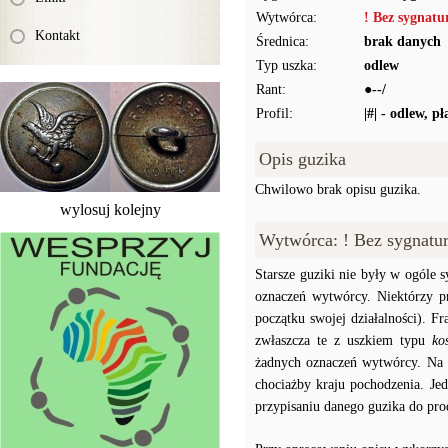
Wytwórca:
! Bez sygnat
Kontakt
Średnica:
brak danych
Typ uszka:
odlew
Rant:
●--/
Profil:
|#| - odlew, p
Opis guzika
Chwilowo brak opisu guzika.
wylosuj kolejny
Wytwórca: ! Bez sygnatu
Starsze guziki nie były w ogóle
oznaczeń wytwórcy. Niektórzy p
początku swojej działalności). F
zwłaszcza te z uszkiem typu
ko
żadnych oznaczeń wytwórcy. Na p
chociażby kraju pochodzenia. J
przypisaniu danego guzika do prod