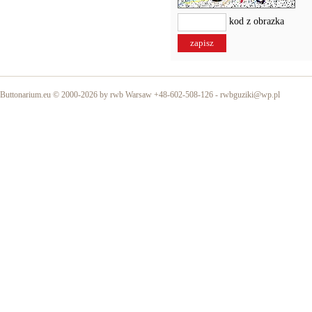
kod z obrazka
Buttonarium.eu © 2000-2026 by rwb Warsaw +48-602-508-126 -
rwbguziki@wp.pl