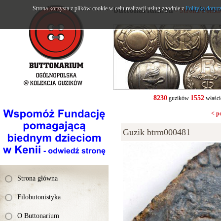
Strona korzysta z plików cookie w celu realizacji usług zgodnie z
buttonarium.eu
Polityką dotyc
- Strona Polsk
8230
1552
guzików
właści
< p
Guzik btrm000481
Strona główna
Filobutonistyka
O Buttonarium