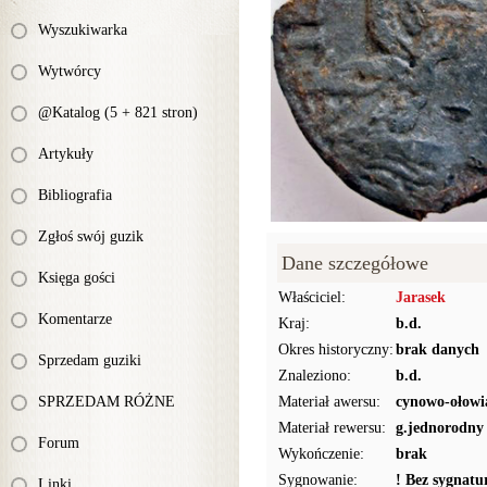
Wyszukiwarka
Wytwórcy
@Katalog (5 + 821 stron)
Artykuły
Bibliografia
Zgłoś swój guzik
Dane szczegółowe
Księga gości
Właściciel:
Jarasek
Komentarze
Kraj:
b.d.
Okres historyczny:
brak danych
Sprzedam guziki
Znaleziono:
b.d.
SPRZEDAM RÓŻNE
Materiał awersu:
cynowo-ołowi
Materiał rewersu:
g.jednorodny
Forum
Wykończenie:
brak
Sygnowanie:
! Bez sygnat
Linki