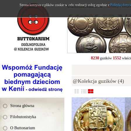
Strona korzysta z plików cookie w celu realizacji usług zgodnie z
buttonarium.eu
Polityką dotyc
- Strona Polsk
8230
1552
guzików
właści
@Kolekcja guzików (4)
Strona główna
Filobutonistyka
O Buttonarium