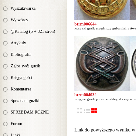
Wyszukiwarka
Wytwórcy
btrm006644
Rosyjski guzik urzędniczy gubernialny Awer
@Katalog (5 + 821 stron)
Artykuły
Bibliografia
Zgłoś swój guzik
Księga gości
Komentarze
btrm004032
Rosyjski guzik pocztowo-telegraficzny wzó
Sprzedam guziki
SPRZEDAM RÓŻNE
Forum
Link do powyższego wyniku w
Linki