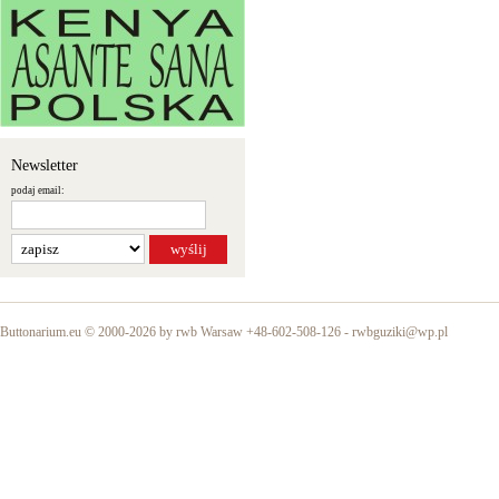
Newsletter
podaj email:
Buttonarium.eu © 2000-2026 by rwb Warsaw +48-602-508-126 -
rwbguziki@wp.pl