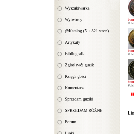
Wyszukiwarka
Wytwórcy
btr
Pols
@Katalog (5 + 821 stron)
Artykuły
btr
Bibliografia
Pols
Zgłoś swój guzik
Księga gości
btr
Pols
Komentarze
Sprzedam guziki
SPRZEDAM RÓŻNE
Li
Forum
Linki