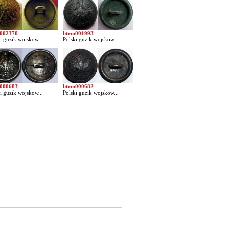
002370
btrm001993
i guzik wojskow...
Polski guzik wojskow...
000683
btrm000682
i guzik wojskow...
Polski guzik wojskow...