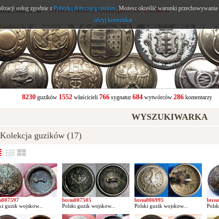
alizacji usług zgodnie z
onarium.eu
Polityką dotyczącą cookies
. Możesz określić warunki przechowywania l
- Strona Polskich Kolekcjonerów Guzików
ukryj komunikat
8230
1552
766
684
286
guzików
właścicieli
sygnatur
wytwórców
komentarzy
WYSZUKIWARKA
olekcja guzików (17)
m007597
btrm007505
btrm006995
btrm
ki guzik wojskow...
Polski guzik wojskow...
Polski guzik wojskow...
Polsk