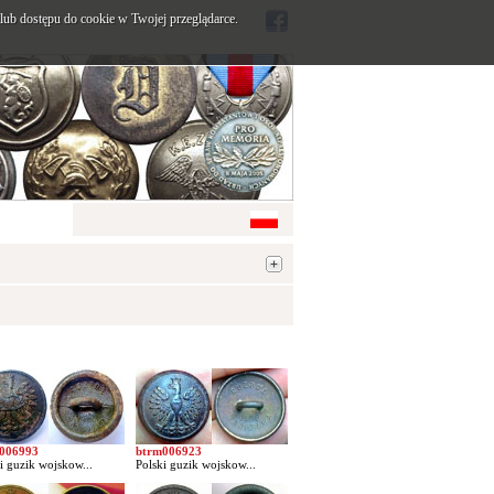
ub dostępu do cookie w Twojej przeglądarce.
006993
btrm006923
i guzik wojskow...
Polski guzik wojskow...