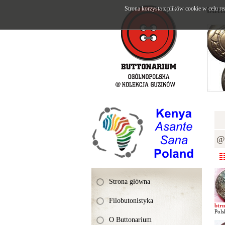
Strona korzysta z plików cookie w celu re
butt
@K
Strona główna
Filobutonistyka
btr
Pols
O Buttonarium