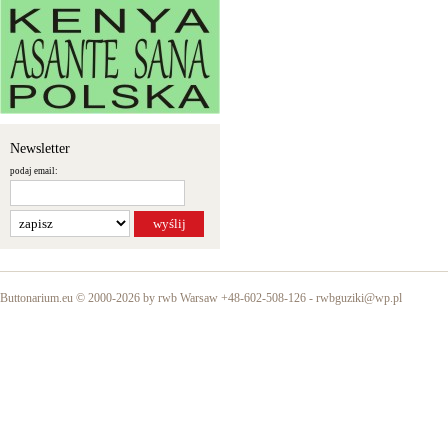
Newsletter
podaj email:
Buttonarium.eu © 2000-2026 by rwb Warsaw +48-602-508-126 -
rwbguziki@wp.pl