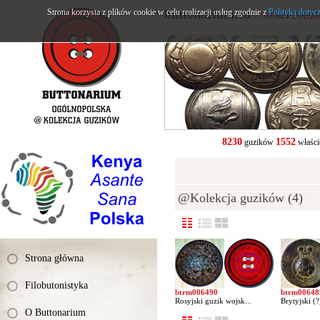
Strona korzysta z plików cookie w celu realizacji usług zgodnie z
buttonarium.eu
Polityką dotyc
- Strona Polsk
8230
1552
guzików
właści
@Kolekcja guzików (4)
Strona główna
Filobutonistyka
btrm006490
btrm00648
Rosyjski guzik wojsk...
Brytyjski (?
O Buttonarium