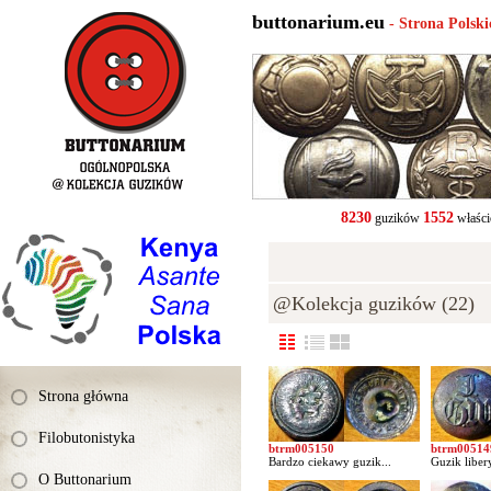
buttonarium.eu
- Strona Polsk
8230
1552
guzików
właści
@Kolekcja guzików (22)
Strona główna
Filobutonistyka
btrm005150
btrm00514
Bardzo ciekawy guzik...
Guzik libery
O Buttonarium