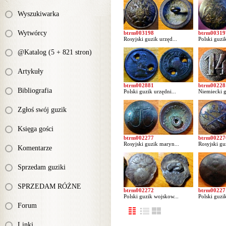
Wyszukiwarka
Wytwórcy
btrm003198
btrm00319
Rosyjski guzik urzęd...
Polski guzik
@Katalog (5 + 821 stron)
Artykuły
btrm002881
btrm00228
Bibliografia
Polski guzik urzędni...
Niemiecki g
Zgłoś swój guzik
Księga gości
btrm002277
btrm00227
Rosyjski guzik maryn...
Rosyjski gu
Komentarze
Sprzedam guziki
SPRZEDAM RÓŻNE
btrm002272
btrm00227
Polski guzik wojskow...
Polski guzi
Forum
Linki