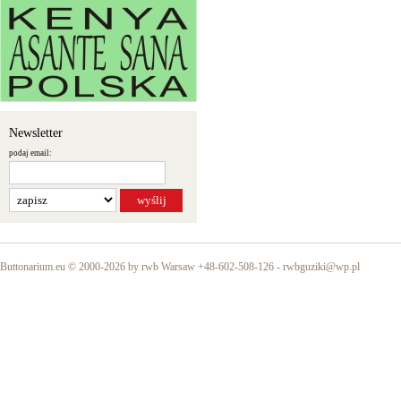
Newsletter
podaj email:
Buttonarium.eu © 2000-2026 by rwb Warsaw +48-602-508-126 -
rwbguziki@wp.pl