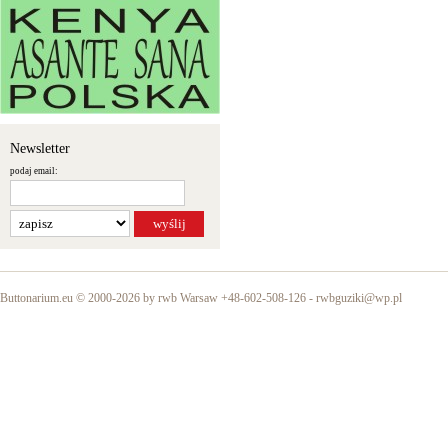
Newsletter
podaj email:
Buttonarium.eu © 2000-2026 by rwb Warsaw +48-602-508-126 -
rwbguziki@wp.pl