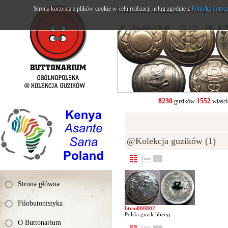
Strona korzysta z plików cookie w celu realizacji usług zgodnie z
buttonarium.eu
Polityką dotyc
- Strona Polsk
8230
1552
guzików
właści
@Kolekcja guzików (1)
Strona główna
Filobutonistyka
btrm000802
Polski guzik liberyj...
O Buttonarium