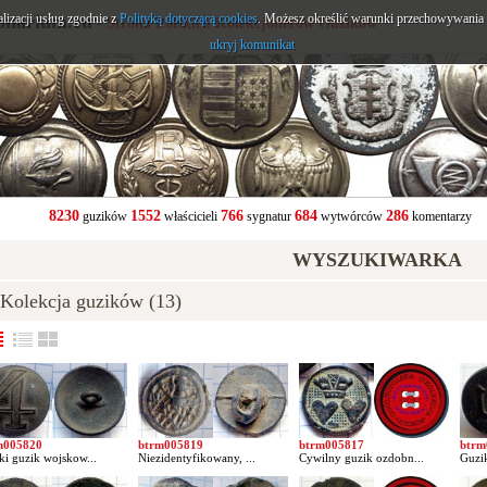
alizacji usług zgodnie z
onarium.eu
Polityką dotyczącą cookies
. Możesz określić warunki przechowywania l
- Strona Polskich Kolekcjonerów Guzików
ukryj komunikat
8230
1552
766
684
286
guzików
właścicieli
sygnatur
wytwórców
komentarzy
WYSZUKIWARKA
olekcja guzików (13)
m005820
btrm005819
btrm005817
btrm
ki guzik wojskow...
Niezidentyfikowany, ...
Cywilny guzik ozdobn...
Guzik