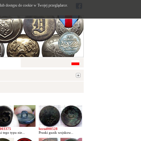
ub dostępu do cookie w Twojej przeglądarce.
003375
btrm000528
i tego typu nie...
Pruski guzik wojskow...