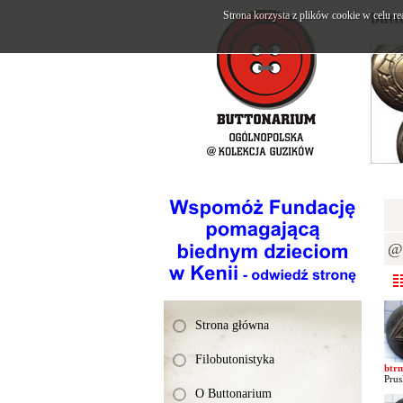
Strona korzysta z plików cookie w celu re
butt
@K
Strona główna
Filobutonistyka
btr
Prus
O Buttonarium