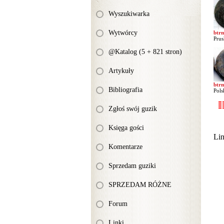
Wyszukiwarka
Wytwórcy
btr
Prus
@Katalog (5 + 821 stron)
Artykuły
btr
Bibliografia
Pols
Zgłoś swój guzik
Księga gości
Li
Komentarze
Sprzedam guziki
SPRZEDAM RÓŻNE
Forum
Linki