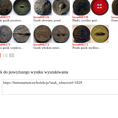
m000527
btrm000526
btrm000338
btrm
ki guzik pocztow...
Guzik ołowiany przed...
Płaski, cywilny guzi...
Franc
m000273
btrm000272
btrm000271
ki guzik wojskow...
Guzik włoskiej armii...
Pruski guzik myśliws...
nk do powyższego wyniku wyszukiwania