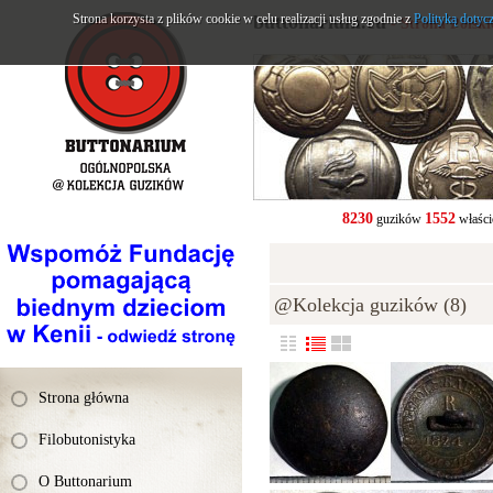
Strona korzysta z plików cookie w celu realizacji usług zgodnie z
buttonarium.eu
Polityką dotyc
- Strona Polsk
8230
1552
guzików
właści
@Kolekcja guzików (8)
Strona główna
Filobutonistyka
O Buttonarium