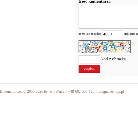
treść komentarza
pozostało znaków:
napisałeś 
kod z obrazka
Buttonarium.eu © 2000-2026 by rwb Warsaw +48-602-508-126 -
rwbguziki@wp.pl