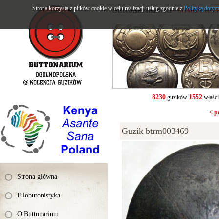
Strona korzysta z plików cookie w celu realizacji usług zgodnie z
buttonarium.eu
Polityką dotyc
- Strona Polsk
8230
1552
guzików
właści
< p
Guzik btrm003469
Strona główna
Filobutonistyka
O Buttonarium