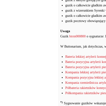
guzik z samym gorejącym gr
guzik o całkowicie gładkim a
guzik z wizerunkiem Syrenki 
guzik o całkowicie gładkim a
guzik pocztowy obowiązujący
Uwaga
Guzik
btrm000800
o sygnaturze:
W Buttonarium, jak dotychczas, w
Bateria lekkiej artylerii konne
Bateria pozycyjna artylerii k
Bateria pozycyjna artylerii pie
Kompania lekkiej artylerii pie
Kompania pozycyjna lekkiej art
Kompania rzemieślnicza artyle
Półbateria rakietników konny
Półkompania rakietników pie
*)
Sygnowanie guzików wskazuje, ż