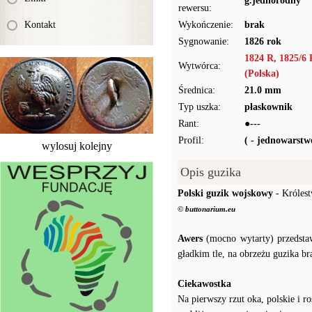
g.jednorodny
rewersu:
Kontakt
Wykończenie:
brak
Sygnowanie:
1826 rok
1824 R, 1825/6 
Wytwórca:
(Polska)
Średnica:
21.0 mm
Typ uszka:
płaskownik
Rant:
●---
Profil:
( - jednowarst
wylosuj kolejny
Opis guzika
Polski guzik wojskowy
- Królest
© buttonarium.eu
Awers
(mocno wytarty) przedstaw
gładkim tle, na obrzeżu guzika b
Ciekawostka
Na pierwszy rzut oka, polskie i r