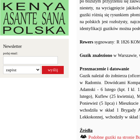
po bliższym przyjrzeniu się zauw
niestety, na wyciągnięcie jakiko
guziki różnią się rysunkiem płomi
na polskich jest rozłożysty, najcz
identyfikacji guzików można posł
Rewers
sygnowany: R 1826 KO
Newsletter
podaj email:
Guzik znaleziono
w Warszawie, w
Przeznaczenie i datowanie
Guzik należał do żołnierza (ofice
w Radomiu. Dowódcami Kompanii 
Adamski - 6 lutego (kpt. I kl. 
lutego), Kuflew (25 kwietnia), 
Poniewież (5 lipca) i Mieszkucie
wchodziła w skład 1 Brygady Art
Lekkokonnej, wchodziły w skład K
Źródła
Podobne guziki na stronie B