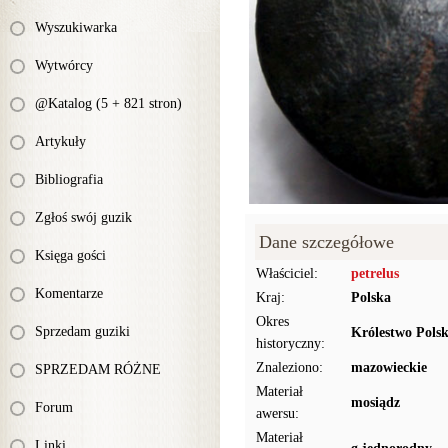
Wyszukiwarka
Wytwórcy
@Katalog (5 + 821 stron)
Artykuły
Bibliografia
Zgłoś swój guzik
Dane szczegółowe
Księga gości
Właściciel:
petrelus
Komentarze
Kraj:
Polska
Okres
Sprzedam guziki
Królestwo Polsk
historyczny:
Znaleziono:
mazowieckie
SPRZEDAM RÓŻNE
Materiał
mosiądz
Forum
awersu:
Materiał
Linki