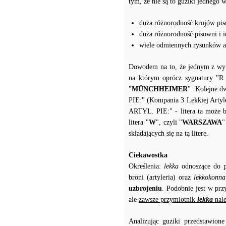
tym, że nie są to guziki jednego 
duża różnorodność krojów pis
duża różnorodność pisowni i 
wiele odmiennych rysunków ar
Dowodem na to, że jednym z wytw
na którym oprócz sygnatury "R 
"
MÜNCHHEIMER
". Kolejne d
PIE:" (Kompania 3 Lekkiej Artyler
ARTYL. PIE:" - litera ta może 
litera "
W
", czyli "
WARSZAWA
"
składających się na tą literę.
Ciekawostka
Określenia:
lekka
odnoszące do po
broni (artyleria) oraz
lekkokonna
uzbrojeniu
. Podobnie jest w prz
ale
zawsze przymiotnik
lekka
nale
Analizując guziki przedstawion