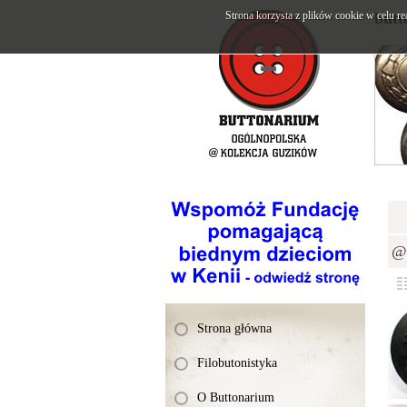
Strona korzysta z plików cookie w celu re
butt
@K
Strona główna
Filobutonistyka
O Buttonarium