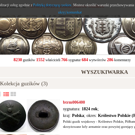
alizacji usług zgodnie z
onarium.eu
Polityką dotyczącą cookies
. Możesz określić warunki przechowywania l
- Strona Polskich Kolekcjonerów Guzików
ukryj komunikat
8230
1552
766
684
286
guzików
właścicieli
sygnatur
wytwórców
komentarzy
WYSZUKIWARKA
olekcja guzików (3)
btrm006400
sygnatura:
1824 rok
;
kraj:
Polska
; okres:
Królestwo Polskie (
Polski guzik wojskowy - Królestwo Polskie, Półbat
skrzyżowane lufy armatnie oraz powyżej gorejący gr