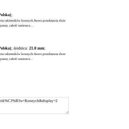
Polska)
;
eria rakietników konnych Awers przedstawia dwie
anat, całość umieszcz...
Polska)
; średnica:
21.0 mm
;
eria rakietników konnych Awers przedstawia dwie
anat, całość umieszcz...