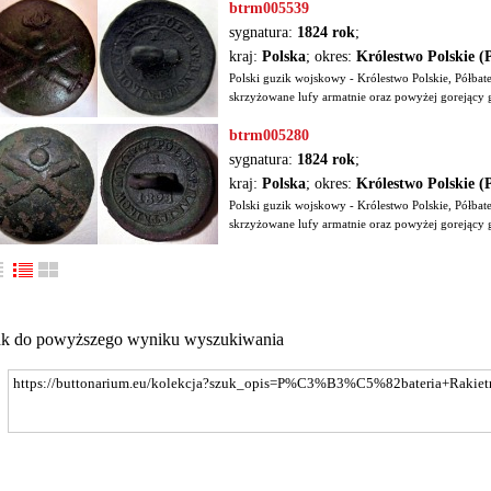
btrm005539
sygnatura:
1824 rok
;
kraj:
Polska
; okres:
Królestwo Polskie (
Polski guzik wojskowy - Królestwo Polskie, Półbat
skrzyżowane lufy armatnie oraz powyżej gorejący gr
btrm005280
sygnatura:
1824 rok
;
kraj:
Polska
; okres:
Królestwo Polskie (
Polski guzik wojskowy - Królestwo Polskie, Półbat
skrzyżowane lufy armatnie oraz powyżej gorejący gr
nk do powyższego wyniku wyszukiwania