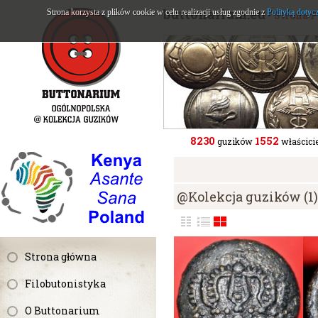
buttonarium.eu
Strona korzysta z plików cookie w celu realizacji usług zgodnie z
Polityką dotyc
- Strona 
8230
1552
guzików
właścicie
@Kolekcja guzików (1)
Strona główna
Filobutonistyka
O Buttonarium