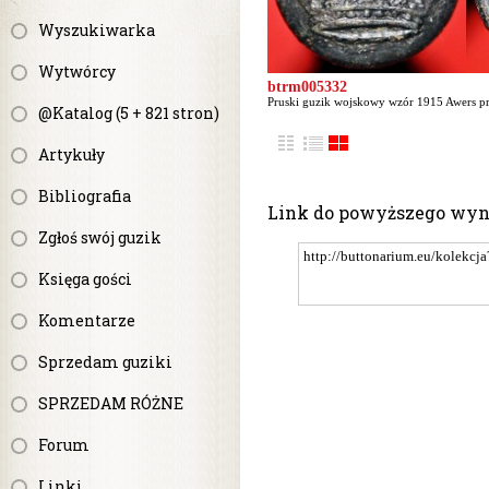
Wyszukiwarka
Wytwórcy
btrm005332
Pruski guzik wojskowy wzór 1915 Awers prz
@Katalog (5 + 821 stron)
Artykuły
Bibliografia
Link do powyższego wy
Zgłoś swój guzik
Księga gości
Komentarze
Sprzedam guziki
SPRZEDAM RÓŻNE
Forum
Linki