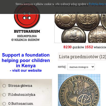
buttonarium.eu
Strona korzysta z plików cookie w celu realizacji usług zgodnie z
Polityką dotyc
- Strona 
8230
1552
guzików
właścicie
Lista przedmiotów (12
sortuj:
Strona główna
Filobutonistyka
O Buttonarium