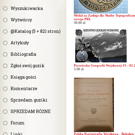
Wyszukiwarka
Medal za Zasługi dla Służby Topograficzn
Wytwórcy
wersja PRL
30.00 zł
@Katalog (5 + 821 stron)
Artykuły
Bibliografia
Zgłoś swój guzik
Pocztówka Geografii Wojskowej #3 - 02.
5.00 zł
Księga gości
Komentarze
Sprzedam guziki
SPRZEDAM RÓŻNE
Forum
Linki
Polska Kartografia Wojskowa - Bolesław