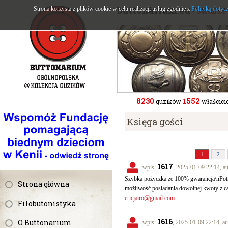
buttonarium.eu
Strona korzysta z plików cookie w celu realizacji usług zgodnie z
Polityką dotyc
- Strona 
8230
1552
guzików
właścicie
Księga gości
1
2
1617
wpis:
, 2025-01-09 22:14, a
Szybka pożyczka ze 100% gwarancją\nPotr
Strona główna
możliwość posiadania dowolnej kwoty z c
ericjairo@gmail.com
Filobutonistyka
1616
O Buttonarium
wpis:
, 2025-01-09 22:14, au