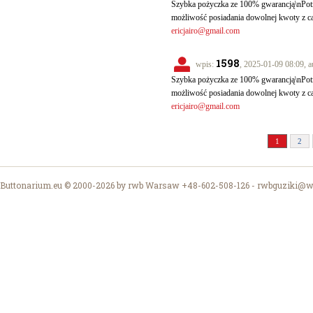
Szybka pożyczka ze 100% gwarancją\nPotr
możliwość posiadania dowolnej kwoty z c
ericjairo@gmail.com
1598
wpis:
, 2025-01-09 08:09, a
Szybka pożyczka ze 100% gwarancją\nPotr
możliwość posiadania dowolnej kwoty z c
ericjairo@gmail.com
1
2
Buttonarium.eu © 2000-2026 by rwb Warsaw +48-602-508-126 -
rwbguziki@wp