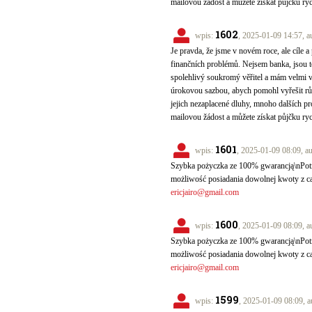
mailovou žádost a můžete získat půjčku ry
1602
wpis:
, 2025-01-09 14:57, a
Je pravda, že jsme v novém roce, ale cíle a 
finančních problémů. Nejsem banka, jsou to
spolehlivý soukromý věřitel a mám velmi 
úrokovou sazbou, abych pomohl vyřešit různ
jejich nezaplacené dluhy, mnoho dalších pr
mailovou žádost a můžete získat půjčku ry
1601
wpis:
, 2025-01-09 08:09, a
Szybka pożyczka ze 100% gwarancją\nPotr
możliwość posiadania dowolnej kwoty z c
ericjairo@gmail.com
1600
wpis:
, 2025-01-09 08:09, a
Szybka pożyczka ze 100% gwarancją\nPotr
możliwość posiadania dowolnej kwoty z c
ericjairo@gmail.com
1599
wpis:
, 2025-01-09 08:09, a