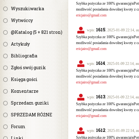
Szybka pożyczka ze 100% gwarancją\nPotr
Wyszukiwarka
możliwość posiadania dowolnej kwoty z c
ericjairo@gmail.com
Wytwórcy
1615
wpis:
, 2025-01-09 22:14, a
@Katalog (5 + 821 stron)
Szybka pożyczka ze 100% gwarancją\nPotr
możliwość posiadania dowolnej kwoty z c
Artykuły
ericjairo@gmail.com
Bibliografia
1614
wpis:
, 2025-01-09 22:14, au
Zgłoś swój guzik
Szybka pożyczka ze 100% gwarancją\nPotr
możliwość posiadania dowolnej kwoty z c
Księga gości
ericjairo@gmail.com
Komentarze
1613
wpis:
, 2025-01-09 22:14, au
Sprzedam guziki
Szybka pożyczka ze 100% gwarancją\nPotr
możliwość posiadania dowolnej kwoty z c
SPRZEDAM RÓŻNE
ericjairo@gmail.com
Forum
1612
wpis:
, 2025-01-09 22:14, a
Linki
Szybka pożyczka ze 100% gwarancją\nPotr