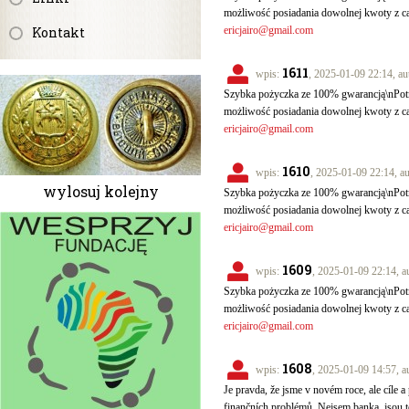
możliwość posiadania dowolnej kwoty z c
Kontakt
ericjairo@gmail.com
1611
wpis:
, 2025-01-09 22:14, au
Szybka pożyczka ze 100% gwarancją\nPotr
możliwość posiadania dowolnej kwoty z c
ericjairo@gmail.com
1610
wpis:
, 2025-01-09 22:14, a
wylosuj kolejny
Szybka pożyczka ze 100% gwarancją\nPotr
możliwość posiadania dowolnej kwoty z c
ericjairo@gmail.com
1609
wpis:
, 2025-01-09 22:14, a
Szybka pożyczka ze 100% gwarancją\nPotr
możliwość posiadania dowolnej kwoty z c
ericjairo@gmail.com
1608
wpis:
, 2025-01-09 14:57, a
Je pravda, že jsme v novém roce, ale cíle a 
finančních problémů. Nejsem banka, jsou to