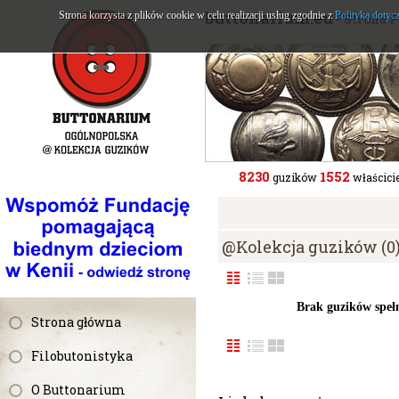
buttonarium.eu
Strona korzysta z plików cookie w celu realizacji usług zgodnie z
Polityką dotyc
- Strona 
8230
1552
guzików
właścicie
@Kolekcja guzików (0
Brak guzików speł
Strona główna
Filobutonistyka
O Buttonarium