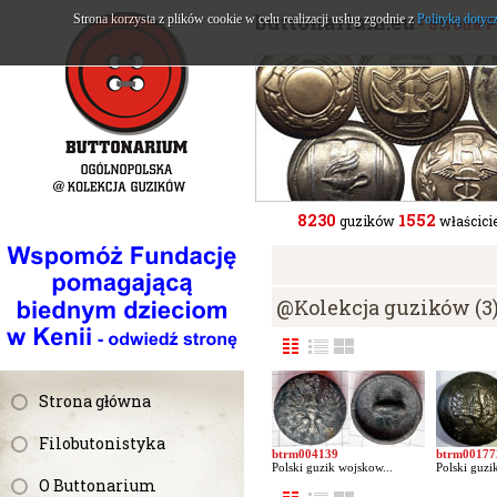
buttonarium.eu
Strona korzysta z plików cookie w celu realizacji usług zgodnie z
Polityką dotyc
- Strona 
8230
1552
guzików
właścicie
@Kolekcja guzików (3
Strona główna
Filobutonistyka
btrm004139
btrm00177
Polski guzik wojskow...
Polski guzi
O Buttonarium