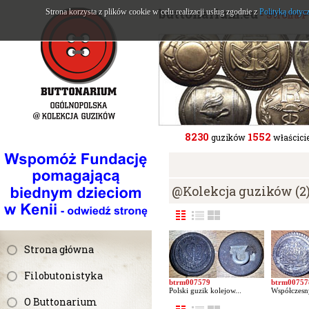
buttonarium.eu
Strona korzysta z plików cookie w celu realizacji usług zgodnie z
Polityką dotyc
- Strona 
8230
1552
guzików
właścicie
@Kolekcja guzików (2
Strona główna
Filobutonistyka
btrm007579
btrm00757
Polski guzik kolejow...
Współczesny
O Buttonarium