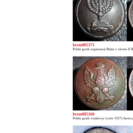
btrm005371
Polski guzik organizacji Bejtar z okresu II 
btrm005160
Polski guzik wojskowy (wzór 1927) Awers p