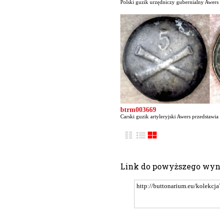
Polski guzik urzędniczy gubernialny Awers 
btrm003669
Carski guzik artyleryjski Awers przedstawia
Link do powyższego wy