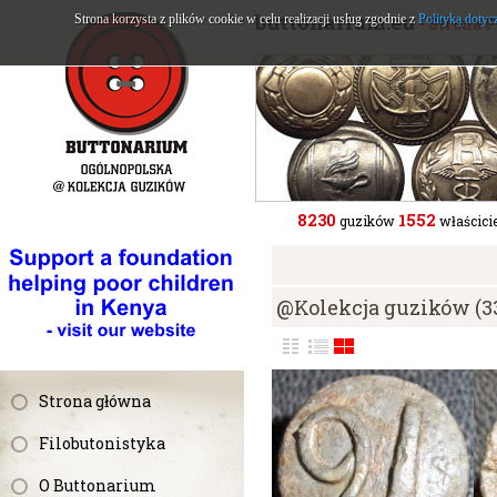
buttonarium.eu
Strona korzysta z plików cookie w celu realizacji usług zgodnie z
Polityką dotyc
- Strona 
8230
1552
guzików
właścicie
@Kolekcja guzików (3
Strona główna
Filobutonistyka
O Buttonarium