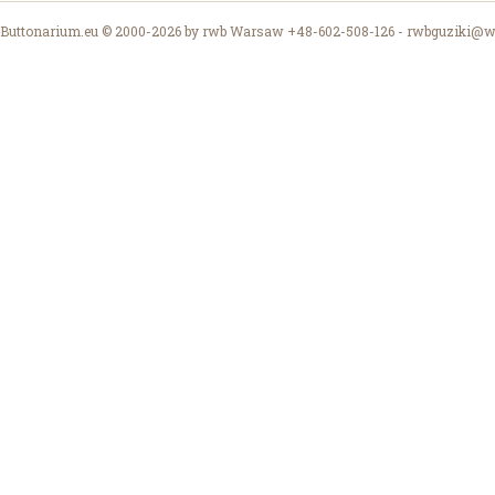
Buttonarium.eu © 2000-2026 by rwb Warsaw +48-602-508-126 -
rwbguziki@wp