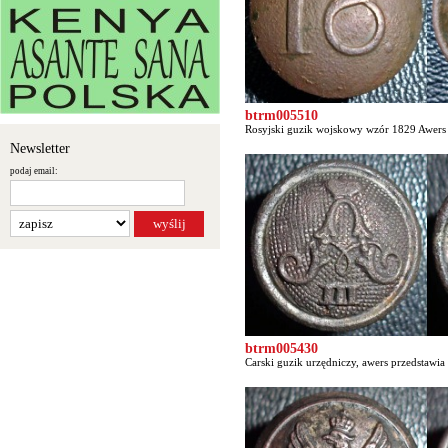
btrm005510
Rosyjski guzik wojskowy wzór 1829 Awers p
Newsletter
podaj email:
btrm005430
Carski guzik urzędniczy, awers przedstawi