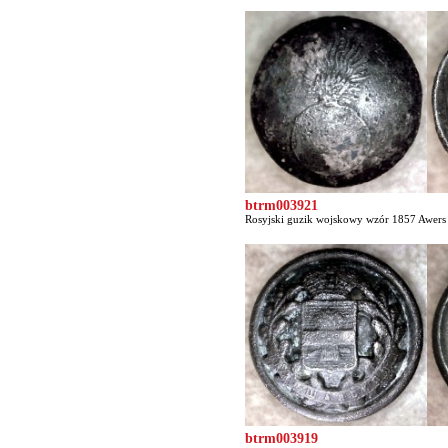
btrm003921
Rosyjski guzik wojskowy wzór 1857 Awers p
btrm003919