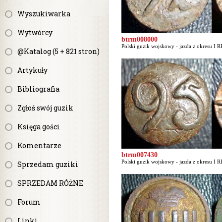
Wyszukiwarka
Wytwórcy
btrm008000
Polski guzik wojskowy - jazda z okresu I RP
@Katalog (5 + 821 stron)
Artykuły
Bibliografia
Zgłoś swój guzik
Księga gości
Komentarze
btrm007430
Polski guzik wojskowy - jazda z okresu I RP
Sprzedam guziki
SPRZEDAM RÓŻNE
Forum
Linki