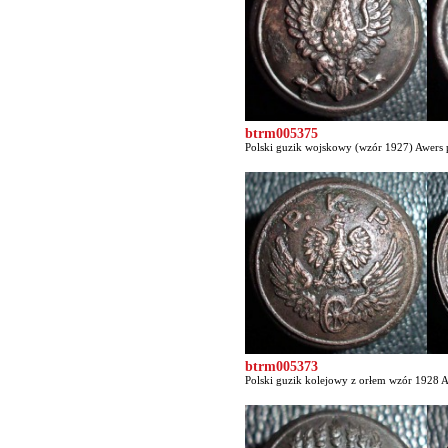
btrm005375
Polski guzik wojskowy (wzór 1927) Awers p
btrm005373
Polski guzik kolejowy z orłem wzór 1928 Aw