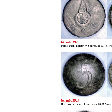
btrm003929
Polski guzik kolejowy z okresu II RP Awers 
btrm003927
Rosyjski guzik wojskowy wzór 1829 Awers p