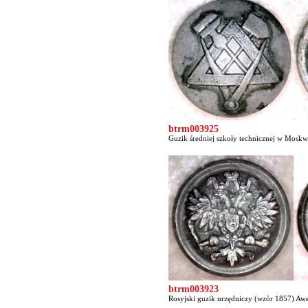
btrm003925
Guzik średniej szkoły technicznej w Moskw
btrm003923
Rosyjski guzik urzędniczy (wzór 1857) Awer