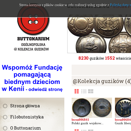
buttonarium.eu
Strona korzysta z plików cookie w celu realizacji usług zgodnie z
Polityką dotyc
- Strona 
8230
1552
guzików
właścicie
@Kolekcja guzików (4
Strona główna
Filobutonistyka
btrm006841
btrm00684
Polski guzik wojskow...
Guzik libery
O Buttonarium