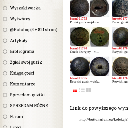
Wyszukiwarka
Wytwórcy
btrm001775
btrm00177
Polski guzik wojskow...
Polski guzi
@Katalog (5 + 821 stron)
Artykuły
btrm001770
btrm00176
Bibliografia
Guzik liberyjny - ni...
Rosyjski gu
Zgłoś swój guzik
Księga gości
btrm001765
btrm00176
Rosyjski guzik wojsk...
Rosyjski gu
Komentarze
Sprzedam guziki
SPRZEDAM RÓŻNE
Link do powyższego wy
Forum
Linki