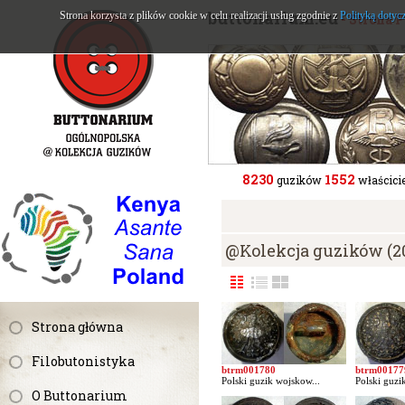
buttonarium.eu
Strona korzysta z plików cookie w celu realizacji usług zgodnie z
Polityką dotyc
- Strona 
8230
1552
guzików
właścicie
@Kolekcja guzików (2
Strona główna
Filobutonistyka
btrm001780
btrm00177
Polski guzik wojskow...
Polski guzi
O Buttonarium