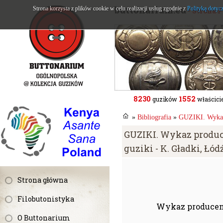
buttonarium.eu
Strona korzysta z plików cookie w celu realizacji usług zgodnie z
Polityką dotyc
- Strona 
8230
1552
guzików
właścicie
»
Bibliografia
»
GUZIKI. Wykaz 
GUZIKI. Wykaz produc
guziki - K. Gładki, Łód
Strona główna
Filobutonistyka
Wykaz producent
O Buttonarium