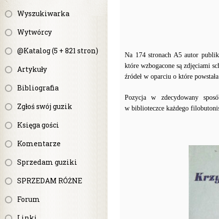
Wyszukiwarka
Wytwórcy
@Katalog (5 + 821 stron)
Na 174 stronach A5 autor publika
które wzbogacone są zdjęciami sc
Artykuły
źródeł w oparciu o które powstała 
Bibliografia
Pozycja w zdecydowany sposób
Zgłoś swój guzik
w biblioteczce każdego filobutonis
Księga gości
Komentarze
Sprzedam guziki
SPRZEDAM RÓŻNE
Forum
Linki