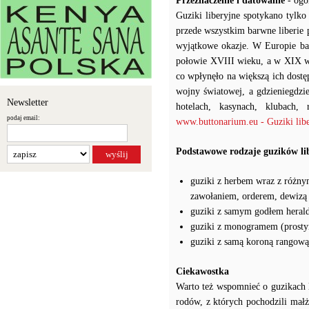
Przeznaczenie i datowanie
- ogó
Guziki liberyjne spotykano tylko
przede wszystkim barwne liberie p
wyjątkowe okazje. W Europie ba
połowie XVIII wieku, a w XIX wi
co wpłynęło na większą ich dostę
wojny światowej, a gdzieniegdz
Newsletter
hotelach, kasynach, klubach, 
podaj email:
www.buttonarium.eu - Guziki libe
Podstawowe rodzaje guzików li
guziki z herbem wraz z różny
zawołaniem, orderem, dewizą
guziki z samym godłem heral
guziki z monogramem (prosty
guziki z samą koroną rangową
Ciekawostka
Warto też wspomnieć o guzikach l
rodów, z których pochodzili małż