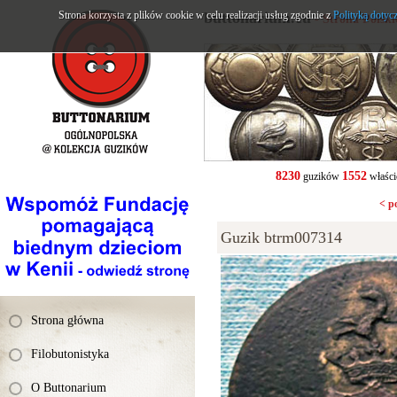
Strona korzysta z plików cookie w celu realizacji usług zgodnie z
buttonarium.eu
Polityką dotyc
- Strona Polsk
8230
1552
guzików
właści
< p
Guzik btrm007314
Strona główna
Filobutonistyka
O Buttonarium