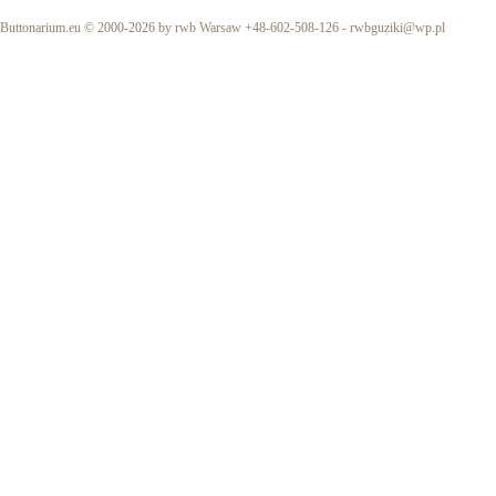
Buttonarium.eu © 2000-2026 by rwb Warsaw +48-602-508-126 -
rwbguziki@wp.pl