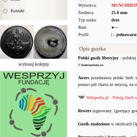
Wytwórca:
MUNCHHEI
Kontakt
Średnica:
25.0 mm
Typ uszka:
drut
Rant:
●---
Profil:
| - jednowars
Opis guzika
Polski guzik liberyjny
- polskiej
wylosuj kolejny
© buttonarium.eu
Awers
przedstawia polski herb 
postaci pół charta ze smyczą, na 
Wikipedia.pl - Pobóg (herb s
Rewers
sygnowany: (gorejący
Guzik znaleziono
w okolicach O