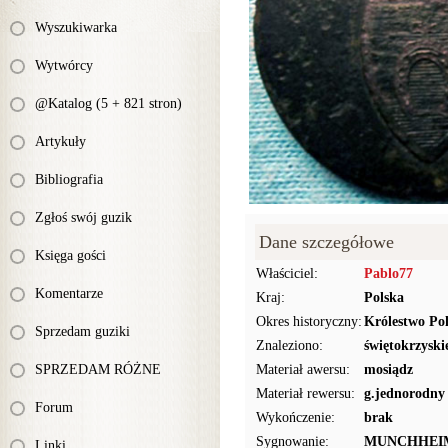
Wyszukiwarka
Wytwórcy
@Katalog (5 + 821 stron)
Artykuły
Bibliografia
Zgłoś swój guzik
Dane szczegółowe
Księga gości
Właściciel:
Pablo77
Komentarze
Kraj:
Polska
Okres historyczny:
Królestwo Pol
Sprzedam guziki
Znaleziono:
świętokrzyski
SPRZEDAM RÓŻNE
Materiał awersu:
mosiądz
Materiał rewersu:
g.jednorodny
Forum
Wykończenie:
brak
Sygnowanie:
MUNCHHEI
Linki