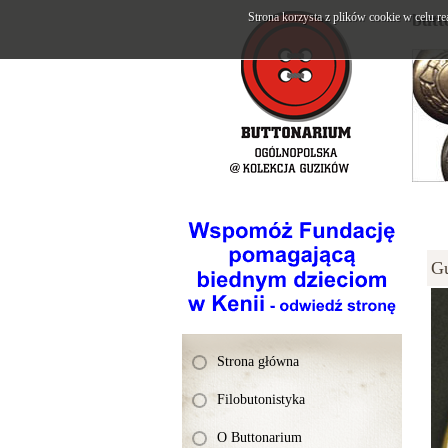
Strona korzysta z plików cookie w celu re
butt
G
Strona główna
Filobutonistyka
O Buttonarium