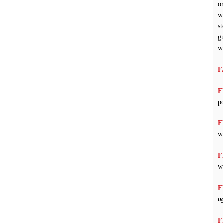
o
w
s
g
w
F
F
p
F
w
F
w
F
o
F