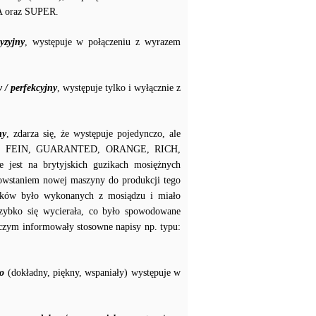
A oraz SUPER.
yzyjny
, występuje w połączeniu z wyrazem
 / perfekcyjny
, występuje tylko i wyłącznie z
ny
, zdarza się, że występuje pojedynczo, ale
XTRA, FEIN, GUARANTED, ORANGE, RICH,
st na brytyjskich guzikach mosiężnych
owstaniem nowej maszyny do produkcji tego
zików było wykonanych z mosiądzu i miało
szybko się wycierała, co było spowodowane
czym informowały stosowne napisy np. typu:
o
(dokładny, piękny, wspaniały) występuje w