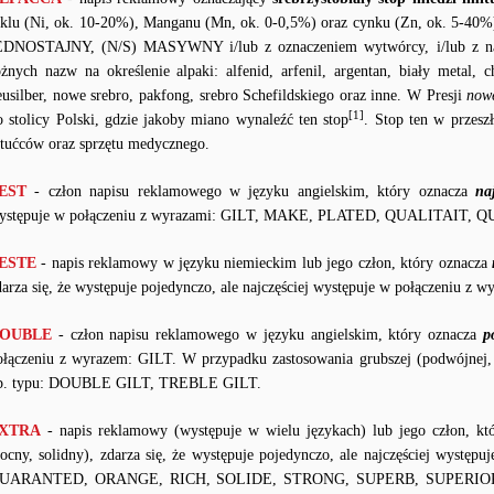
iklu (Ni, ok. 10-20%), Manganu (Mn, ok. 0-0,5%) oraz cynku (Zn, ok. 5-40%)
EDNOSTAJNY, (N/S) MASYWNY i/lub z oznaczeniem wytwórcy, i/lub z 
óżnych nazw na określenie alpaki: alfenid, arfenil, argentan, biały metal, ch
eusilber, nowe srebro, pakfong, srebro Schefildskiego oraz inne. W Presji
nowe
[1]
o stolicy Polski, gdzie jakoby miano wynaleźć ten stop
. Stop ten w przes
ztućców oraz sprzętu medycznego.
EST
- człon napisu reklamowego w języku angielskim, który oznacza
na
ystępuje w połączeniu z wyrazami: GILT, MAKE, PLATED, QUALITAIT,
ESTE
- napis reklamowy w języku niemieckim lub jego człon, który oznacza
darza się, że występuje pojedynczo, ale najczęściej występuje w połączeni
OUBLE
- człon napisu reklamowego w języku angielskim, który oznacza
p
ołączeniu z wyrazem: GILT. W przypadku zastosowania grubszej (podwójnej, 
p. typu: DOUBLE GILT, TREBLE GILT.
XTRA
- napis reklamowy (występuje w wielu językach) lub jego człon, k
ocny, solidny), zdarza się, że występuje pojedynczo, ale najczęściej wystę
UARANTED, ORANGE, RICH, SOLIDE, STRONG, SUPERB, SUPERI