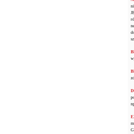
n
J
r
n
d
s
B
w
B
z
D
p
n
E
m
G