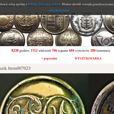
alizacji usług zgodnie z
onarium.eu
Polityką dotyczącą cookies
. Możesz określić warunki przechowywania l
- Strona Polskich Kolekcjonerów Guzików
ukryj komunikat
8230
1552
766
684
286
guzików
właścicieli
sygnatur
wytwórców
komentarzy
< poprzedni
WYSZUKIWARKA
uzik btrm007023