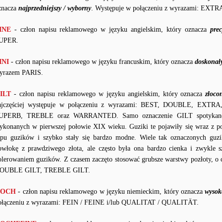
znacza
najprzedniejszy / wyborny
. Występuje w połączeniu z wyrazami: EXTR
INE
- człon napisu reklamowego w języku angielskim, który oznacza
prec
UPER.
INI
- człon napisu reklamowego w języku francuskim, który oznacza
doskonały
yrazem PARIS.
ILT
- człon napisu reklamowego w języku angielskim, który oznacza
złoco
ajczęściej występuje w połączeniu z wyrazami: BEST, DOUBLE, E
UPERB, TREBLE oraz WARRANTED. Samo oznaczenie GILT spotykane je
ykonanych w pierwszej połowie XIX wieku. Guziki te pojawiły się wraz z p
ypu guzików i szybko stały się bardzo modne. Wiele tak oznaczonych gu
owłokę z prawdziwego złota, ale często była ona bardzo cienka i zwykle 
olerowaniem guzików. Z czasem zaczęto stosować grubsze warstwy pozłoty, o 
OUBLE GILT, TREBLE GILT.
OCH
- człon napisu reklamowego w języku niemieckim, który oznacza
wysok
ołączeniu z wyrazami: FEIN / FEINE i/lub QUALITAT / QUALITÄT.