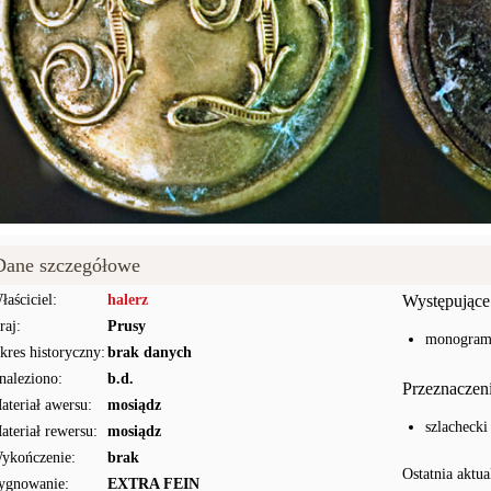
Dane szczegółowe
łaściciel:
halerz
Występujące
raj:
Prusy
monogram [
kres historyczny:
brak danych
naleziono:
b.d.
Przeznaczen
ateriał awersu:
mosiądz
szlachecki
ateriał rewersu:
mosiądz
ykończenie:
brak
Ostatnia aktua
ygnowanie:
EXTRA FEIN