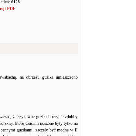
etleń:
6128
rsji PDF
zwabachą, na obrzeżu guzika umieszczono
szczać, że szykowne guziki liberyjne zdobiły
worskiej, które czasami noszone były tylko na
 cennymi guzikami, zaczęły być modne w II