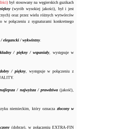
iści)
był stosowany na węgierskich guzikach
piękny
(wyrób wysokiej jakości), był i jest
cnych) oraz przez wielu różnych wytwórców
to w połączeniu z sygnaturami konkretnego
/ elegancki / wykwintny
.
kładny / piękny / wspaniały
, występuje w
dobry / piękny
, występuje w połączeniu z
UALITY.
najlepsza / najwyższa / prawdziwa
(jakość),
zyku niemieckim, który oznacza
złocony w
czony
(dobrze), w połączeniu EXTRA-FIN