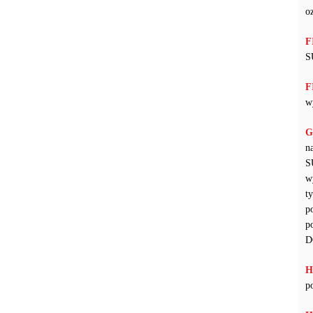
o
F
S
F
w
G
n
S
w
t
p
p
D
H
p