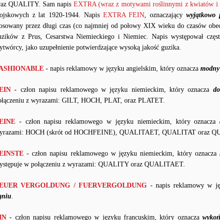
raz QUALITY. Sam napis
EXTRA (wraz z motywami roślinnymi z kwiatów i l
ojskowych z lat 1920-1944. Napis
EXTRA FEIN
, oznaczający
wyjątkowo 
tosowany przez długi czas (co najmniej od połowy XIX wieku do czasów obe
uzików z Prus, Cesarstwa Niemieckiego i Niemiec. Napis występował częs
ytwórcy, jako uzupełnienie potwierdzające wysoką jakość guzika.
ASHIONABLE
- napis reklamowy w języku angielskim, który oznacza
modny 
EIN
- człon napisu reklamowego w języku niemieckim, który oznacza
do
ołączeniu z wyrazami: GILT, HOCH, PLAT, oraz PLATET.
EINE
- człon napisu reklamowego w języku niemieckim, który oznacza
yrazami: HOCH (skrót od HOCHFEINE), QUALITAET, QUALITAT oraz Q
EINSTE
- człon napisu reklamowego w języku niemieckim, który oznacza
ystępuje w połączeniu z wyrazami: QUALITY oraz QUALITAET.
EUER VERGOLDUNG / FUERVERGOLDUNG
- napis reklamowy w ję
gniu
.
IN
- człon napisu reklamowego w języku francuskim, który oznacza
wykoń