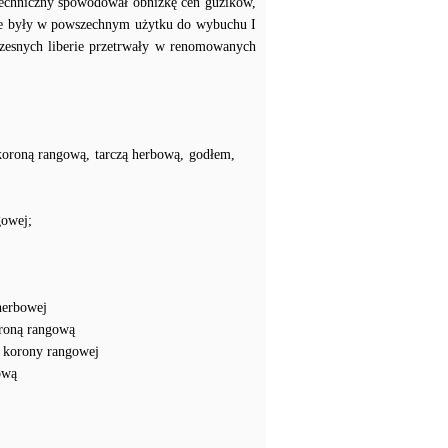
techniczny spowodował obniżkę cen guzików,
erie były w powszechnym użytku do wybuchu I
zesnych liberie przetrwały w renomowanych
koroną rangową, tarczą herbową, godłem,
gowej;
herbowej
roną rangową
 korony rangowej
ową