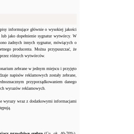
pisy informujące głównie o wysokiej jakości
 lub jako dopełnienie sygnatur wytwórcy. W
zono żadnych innych sygnatur, mówiących o
etnego producenta. Można przypuszczać, że
 przez różnych wytwórców.
tonarium zebrane w jednym miejscu i przyjęto
odzaje napisów reklamowych zostały zebrane,
 jednoznacznym przyporządkowaniem danego
nych wyrazów reklamowych.
kane wyrazy wraz z dodatkowymi informacjami
tępują.
tujący prawdziwe srebro
(Cu, ok. 40-70%),