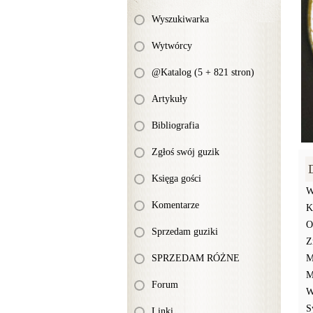
Wyszukiwarka
Wytwórcy
@Katalog (5 + 821 stron)
Artykuły
Bibliografia
Zgłoś swój guzik
Księga gości
W
Komentarze
K
O
Sprzedam guziki
Z
SPRZEDAM RÓŻNE
M
M
Forum
W
S
Linki