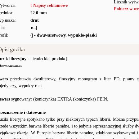
Licznik wyświ
ytwórca:
! Napisy reklamowe
Pobierz w we
rednica:
22.0 mm
yp uszka:
drut
ant:
●--|
rofil:
(| - dwuwarstwowy, wypukło-płaski
Opis guzika
uzik liberyjny
- niemieckiej produkcji
buttonarium.eu
wers
przedstawia dwuliterowy, finezyjny monogram z liter PD, pisany s
ojedynczy, wypukły rant.
ewers
sygnowany: (koniczynka) EXTRA (koniczynka) FEIN.
rzeznaczenie i datowanie
uziki liberyjne spotykano tylko przy niektórych typach liberii. Można przypu
rzede wszystkim barwne liberie paradne, i to jedynie reprezentacyjnej służby d
yjątkowe okazje. W Europie barwne liberie paradne, zdobione szykownymi i