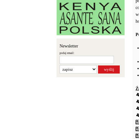
p
c
w
h
P
Newsletter
podaj email:
Ź