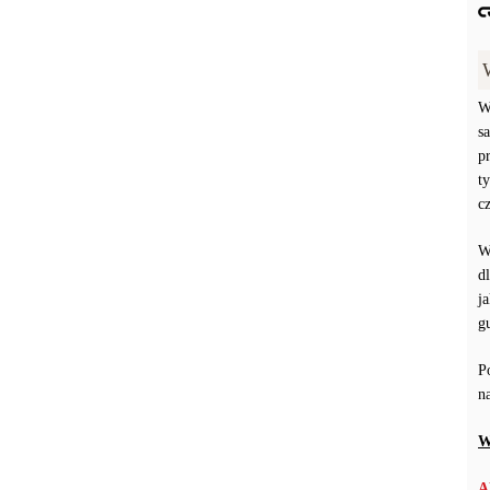
W
s
p
t
c
W
d
j
g
P
n
W
A