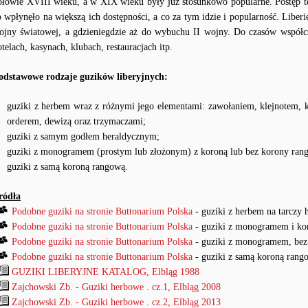
ołowie XVIII wieku, a w XIX wieku były już stosunkowo popularne. Postęp 
o wpłynęło na większą ich dostępności, a co za tym idzie i popularność. Lib
ojny światowej, a gdzieniegdzie aż do wybuchu II wojny. Do czasów współc
otelach, kasynach, klubach, restauracjach itp.
odstawowe rodzaje guzików liberyjnych:
guziki z herbem wraz z różnymi jego elementami: zawołaniem, klejnotem, 
orderem, dewizą oraz trzymaczami;
guziki z samym godłem heraldycznym;
guziki z monogramem (prostym lub złożonym) z koroną lub bez korony ran
guziki z samą koroną rangową.
ródła
Podobne guziki na stronie Buttonarium Polska
- guziki z herbem na tarczy 
Podobne guziki na stronie Buttonarium Polska
- guziki z monogramem i ko
Podobne guziki na stronie Buttonarium Polska
- guziki z monogramem, bez
Podobne guziki na stronie Buttonarium Polska
- guziki z samą koroną rang
GUZIKI LIBERYJNE KATALOG, Elbląg 1988
Zajchowski Zb. - Guziki herbowe . cz.1, Elbląg 2008
Zajchowski Zb. - Guziki herbowe . cz.2, Elbląg 2013