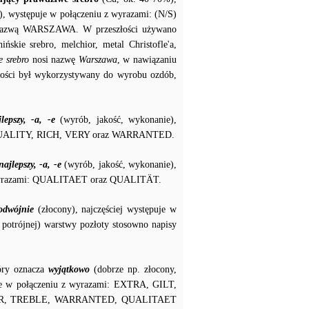
, występuje w połączeniu z wyrazami: (N/S)
nazwą WARSZAWA. W przeszłości używano
ińskie srebro, melchior, metal Christofle'a,
 srebro
nosi nazwę
Warszawa
, w nawiązaniu
złości był wykorzystywany do wyrobu ozdób,
jlepszy, -a, -e
(wyrób, jakość, wykonanie),
 QUALITY, RICH, VERY oraz WARRANTED.
najlepszy, -a, -e
(wyrób, jakość, wykonanie),
u z wyrazami: QUALITAET oraz QUALITÄT.
odwójnie
(złocony), najczęściej występuje w
potrójnej) warstwy pozłoty stosowno napisy
tóry oznacza
wyjątkowo
(dobrze np. złocony,
puje w połączeniu z wyrazami: EXTRA, GILT,
OR, TREBLE, WARRANTED, QUALITAET