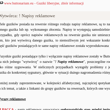
www.buttonarium.eu - Guziki liberyjne, zbiór informacji
Wytwórca: ! Napisy reklamowe
iele guzików posiada na rewersie różnego rodzaju napisy reklamowe, są to na
amego guzika lub np. wykonanego złocenia. Napisy te występują samodzielnie
rzypadku, gdy oprócz napisów reklamowych na rewersie guzika nie umieszc
ym, kto jest wytwórcą danego guzika, to niemożliwym jest wskazanie konkr
zęść guzików posiadających te same napisy reklamowe została wyprodukowana
szystkie guziki posiadające tylko i wyłącznie napisy reklamowe zostały w But
la nich jednego "wytwórcę" o nazwie "
! Napisy reklamowe
", poszczególne r
ako różne sygnowania. W nielicznych przypadkach wystąpiły problemy z
uzika do konkretnej sygnatury, głównie w sytuacji dużego nagromadzenia róż
oniżej zostały zaprezentowane, w kolejności alfabetycznej, najczęściej spoty
a ich temat, a także z linkami do grupy guzików na rewersach, których one wys
yrazy reklamowe
LPACCA
- napis reklamowy oznaczający
srebrzystobiały stop miedzi imi