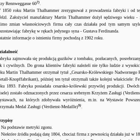
7)
rzy Rennweggasse 60
.
 1850 roku Martin Thalhammer zrezygnował z prowadzenia fabryki i od te
elzl. Założyciel manufaktury Martin Thalhammer dożył sędziwego wieku - 
imo zmian własnościowych firma cały czas działała pod tym samym szy
ozostawiając fabrykę w rękach jedynego syna - Gustava Ferdinanda.
statnie informacje o istnieniu firmy pochodzą z 1902 roku.
ziałalność
abryka zajmowała się produkcją guzików z tombaku, pozłacanych, posrebrzan
ak i cywilnych. Do grona klientów fabryki należeli nie tylko ludzie z wysoki
oku Martin Thalhammer otrzymał tytuł „Cesarsko-Królewskiego Nadwornego 
etall-Knopffabrikant), później ten tytuł otrzymali także kolejni właściciele: 
oku 1893. Fabryka posiadała cesarsko-królewski przywilej produkcji. Dwóch
isele) zostało odznaczonych przez cesarza srebrnym Krzyżem Zasługi (Verdienst
ystawach, na których zdobywała wyróżnienia, m.in. na Wystawie Powszec
9)
trzymała Medal Zasługi (Verdienst-Medaille)
.
rzypisy
Na podstawie metryki zgonu.
Niektóre źródła podają datę 1804, chociaż firma z pewnością działała już w 18