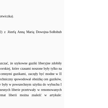
otwiczka).
52) z Józefą Anną Marią Dowojna-Sołłohub
szczać, że szykowne guziki liberyjne zdobiły
worskiej, które czasami noszone były tylko na
 cennymi guzikami, zaczęły być modne w II
techniczny spowodował obniżkę cen guzików,
erie były w powszechnym użytku do wybuchu I
zesnych liberie przetrwały w renomowanych
temat liberii można znaleźć w artykule: