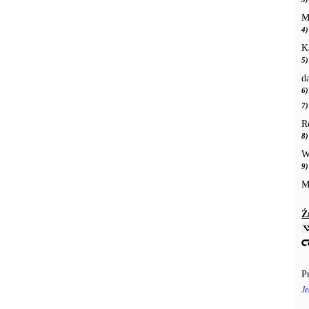
M
4)
K
5)
d
6)
7)
R
8)
W
9)
M
Ź
P
Je