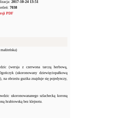
lizacja:
2017-10-24 13:51
etleń:
7038
rsji PDF
a małżeńska)
dzic (wersja z czerwona tarczą herbową,
 Ogończyk (ukoronowany dziewięciopałkową
 na obrzeżu guzika znajduje się pojedynczy,
awdzic ukoronowananego szlachecką koroną
ną hrabiowską bez klejnotu.