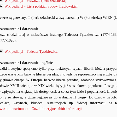
Wikipedia.pl - Prawdzic (herb szlachecki)
Wikipedia.pl - Lista polskich rodów hrabiowskich
ewers
sygnowany: T (herb szlachecki z trzymaczami) W (kotwiczka) WIEN (k
rzeznaczenie i datowanie
oże chodzi tutaj o małżeństwo hrabiego Tadeusza Tyszkiewicza (1774-18
1777-1828).
Wikipedia.pl - Tadeusz Tyszkiewicz
rzeznaczenie i datowanie
- ogólnie
uziki liberyjne spotykano tylko przy niektórych typach liberii. Można przypu
rzede wszystkim barwne liberie paradne, i to jedynie reprezentacyjnej służby d
yjątkowe okazje. W Europie barwne liberie paradne, zdobione szykownymi i
ołowie XVIII wieku, a w XIX wieku były już stosunkowo popularne. Postęp 
o wpłynęło na większą ich dostępności, a co za tym idzie i popularność. Lib
ojny światowej, a gdzieniegdzie aż do wybuchu II wojny. Do czasów współc
otelach, kasynach, klubach, restauracjach itp. Więcej informacji na 
ww.buttonarium.eu - Guziki liberyjne, zbiór informacji