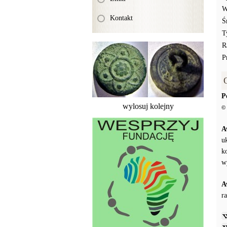
W
Kontakt
Ś
T
R
P
P
wylosuj kolejny
© 
A
u
k
w
A
r