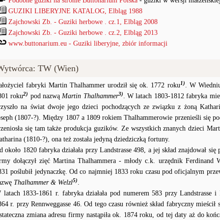
Podobne guziki na stronie Buttonarium Polska
- guziki w wersji małżeńskie
GUZIKI LIBERYJNE KATALOG, Elbląg 1988
Zajchowski Zb. - Guziki herbowe . cz.1, Elbląg 2008
Zajchowski Zb. - Guziki herbowe . cz.2, Elbląg 2013
www.buttonarium.eu - Guziki liberyjne, zbiór informacji
Wytwórca: TW (Wien)
1)
ałożyciel fabryki Martin Thalhammer urodził się ok. 1772 roku
. W Wiedniu
2)
3)
801 roku
pod nazwą
Martin Thalhammer
. W latach 1803-1812 fabryka mie
rzyszło na świat dwoje jego dzieci pochodzących ze związku z żoną Kathar
oseph (1807-?). Między 1807 a 1809 rokiem Thalhammerowie przenieśli się po
rzeniosła się tam także produkcja guzików. Ze wszystkich znanych dzieci Mart
atharina (1810-?), ona też została jedyną dziedziczką fortuny.
d około 1820 fabryka działała przy Landstrasse 498, a jej skład znajdował si
irmy dołączył zięć Martina Thalhammera - młody c.k. urzędnik Ferdinand W
831 poślubił jedynaczkę. Od co najmniej 1833 roku czasu pod oficjalnym prz
5)
azwę
Thalhammer & Welzl
.
 latach 1833-1861 r. fabryka działała pod numerem 583 przy Landstrasse i
864 r. przy Rennweggasse 46. Od tego czasu również skład fabryczny mieścił
stateczna zmiana adresu firmy nastąpiła ok. 1874 roku, od tej daty aż do końca