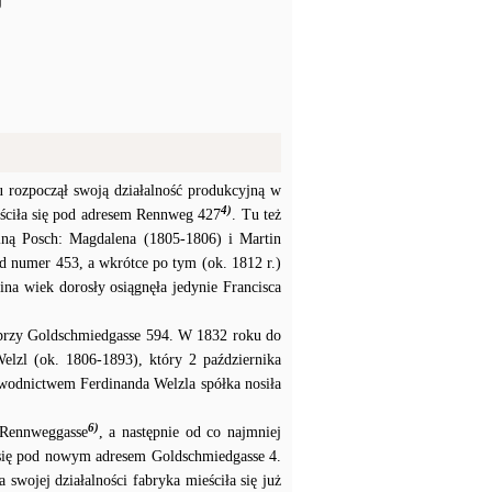
j
 rozpoczął swoją działalność produkcyjną w
4)
ściła się pod adresem Rennweg 427
. Tu też
iną Posch: Magdalena (1805-1806) i Martin
d numer 453, a wkrótce po tym (ok. 1812 r.)
ina wiek dorosły osiągnęła jedynie Francisca
ę przy Goldschmiedgasse 594. W 1832 roku do
elzl (ok. 1806-1893), który 2 października
ewodnictwem Ferdinanda Welzla spółka nosiła
6)
 Rennweggasse
, a następnie od co najmniej
 się pod nowym adresem Goldschmiedgasse 4.
 swojej działalności fabryka mieściła się już