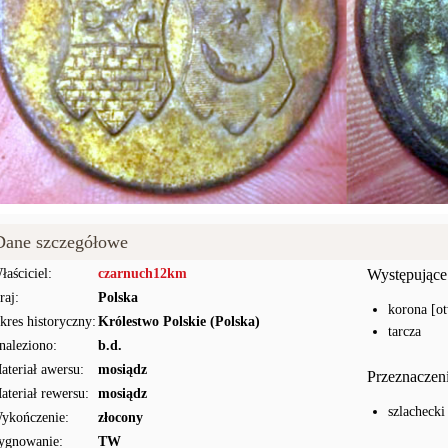
Dane szczegółowe
łaściciel:
czarnuch12km
Występujące
raj:
Polska
korona [ot
kres historyczny:
Królestwo Polskie (Polska)
tarcza
naleziono:
b.d.
ateriał awersu:
mosiądz
Przeznaczen
ateriał rewersu:
mosiądz
szlachecki
ykończenie:
złocony
ygnowanie:
TW