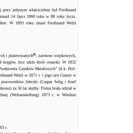
j pory jedynym właścicielem był Ferdinand
zmarł 14 lipca 1860 roku w 88 roku życia.
ldem. W 1893 roku zmarł Ferdinand Welzl
8)
ych i platerowanych
, zarówno wojskowych,
ch kręgów, lecz także dwór cesarski. W 1832
Producenta Guzików Metalowych” (k.k. Hof-
Ferdinand Welzl w 1871 r. i jego syn Gustav w
 pracowników fabryki (Caspar Selig i Josef
kreuz) za 50 lat służby. Firma brała udział w
hnej (Weltausstellung) 1873 r. w Wiedniu
03 r.