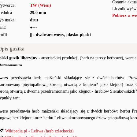
Ostatnia aktua
ytwórca:
TW (Wien)
Licznik wyświ
rednica:
29.0 mm
Pobierz w we
yp uszka:
drut
ant:
●---
rofil:
|| - dwuwarstwowy, płasko-płaski
Opis guzika
olski guzik liberyjny
- austriackiej produkcji (herb na tarczy herbowej, wersj
buttonarium.eu
wers
przedstawia herb małżeński składający się z dwóch herbów: Praw
koronowany pięciopałkową koroną otwartą z koniem? jako klejnot) oraz
oroną otwartą z dwoma przedramionami jako klejnot - hrabiów Sierakowskich?),
ypukły rant.
wers
przedstawia herb małżeński składający się z dwóch herbów: herbu Pr
angową bez klejnotu oraz herbu Leliwa ukoronowanego dziewięciopałkową koro
Wikipedia.pl - Leliwa (herb szlachecki)