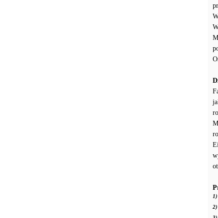
p
W
W
M
p
O
D
F
j
r
M
r
E
w
o
P
1)
2)
3)