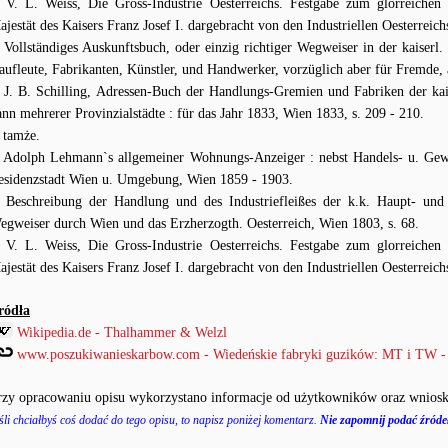
V. L. Weiss, Die Gross-Industrie Oesterreichs. Festgabe zum glorreichen 
ajestät des Kaisers Franz Josef I. dargebracht von den Industriellen Oesterreic
Vollständiges Auskunftsbuch, oder einzig richtiger Wegweiser in der kaiserl.
aufleute, Fabrikanten, Künstler, und Handwerker, vorzüglich aber für Fremde, 
J. B. Schilling, Adressen-Buch der Handlungs-Gremien und Fabriken der kai
ann mehrerer Provinzialstädte : für das Jahr 1833, Wien 1833, s. 209 - 210.
tamże.
Adolph Lehmann`s allgemeiner Wohnungs-Anzeiger : nebst Handels- u. Gewe
esidenzstadt Wien u. Umgebung, Wien 1859 - 1903.
Beschreibung der Handlung und des Industriefleißes der k.k. Haupt- und 
egweiser durch Wien und das Erzherzogth. Oesterreich, Wien 1803, s. 68.
V. L. Weiss, Die Gross-Industrie Oesterreichs. Festgabe zum glorreichen 
ajestät des Kaisers Franz Josef I. dargebracht von den Industriellen Oesterreic
ródła
Wikipedia.de - Thalhammer & Welzl
www.poszukiwanieskarbow.com - Wiedeńskie fabryki guzików: MT i TW -
rzy opracowaniu opisu wykorzystano informacje od użytkowników oraz wniosk
śli chciałbyś coś dodać do tego opisu, to napisz poniżej komentarz.
Nie zapomnij podać źródeł