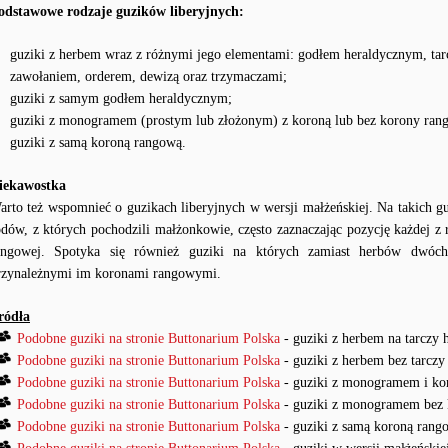
odstawowe rodzaje guzików liberyjnych:
guziki z herbem wraz z różnymi jego elementami: godłem heraldycznym, tar
zawołaniem, orderem, dewizą oraz trzymaczami;
guziki z samym godłem heraldycznym;
guziki z monogramem (prostym lub złożonym) z koroną lub bez korony ran
guziki z samą koroną rangową.
iekawostka
arto też wspomnieć o guzikach liberyjnych w wersji małżeńskiej. Na takich g
odów, z których pochodzili małżonkowie, często zaznaczając pozycję każdej z
angowej. Spotyka się również guziki na których zamiast herbów dwó
rzynależnymi im koronami rangowymi.
ródła
Podobne guziki na stronie Buttonarium Polska
- guziki z herbem na tarczy 
Podobne guziki na stronie Buttonarium Polska
- guziki z herbem bez tarczy
Podobne guziki na stronie Buttonarium Polska
- guziki z monogramem i ko
Podobne guziki na stronie Buttonarium Polska
- guziki z monogramem bez 
Podobne guziki na stronie Buttonarium Polska
- guziki z samą koroną rang