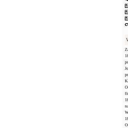
Z
1
p
J
p
K
O
f
1
n
W
1
O