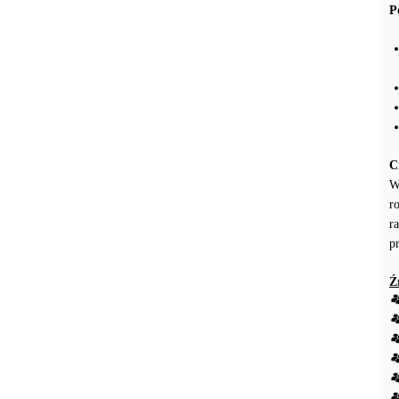
P
C
W
r
r
p
Ź