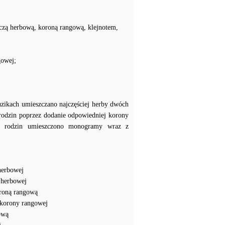
czą herbową, koroną rangową, klejnotem,
gowej;
uzikach umieszczano najczęściej herby dwóch
 rodzin poprzez dodanie odpowiedniej korony
ch rodzin umieszczono monogramy wraz z
herbowej
 herbowej
roną rangową
korony rangowej
ową