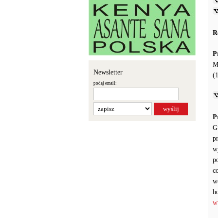
R
P
M
Newsletter
(
podaj email:
P
G
p
w
p
c
w
h
w