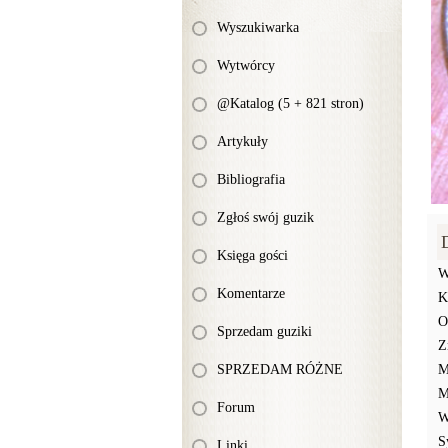
Wyszukiwarka
Wytwórcy
@Katalog (5 + 821 stron)
Artykuły
Bibliografia
Zgłoś swój guzik
Księga gości
W
Komentarze
K
O
Sprzedam guziki
Z
SPRZEDAM RÓŻNE
M
M
Forum
W
S
Linki