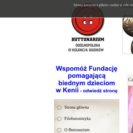
Strona korzysta z plików cookie w celu re
butt
G
Strona główna
Filobutonistyka
O Buttonarium