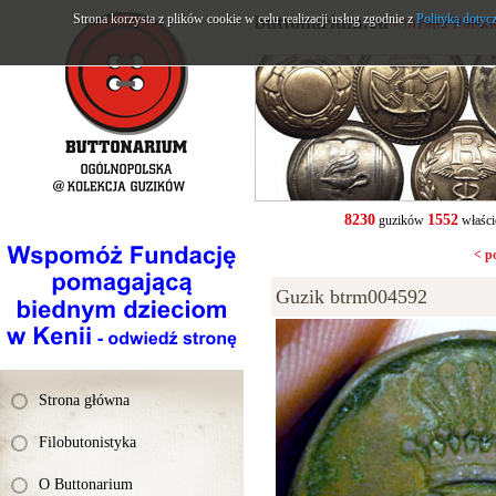
Strona korzysta z plików cookie w celu realizacji usług zgodnie z
buttonarium.eu
Polityką dotyc
- Strona Polsk
8230
1552
guzików
właści
< p
Guzik btrm004592
Strona główna
Filobutonistyka
O Buttonarium