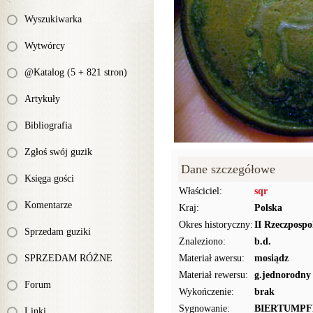
Wyszukiwarka
Wytwórcy
@Katalog (5 + 821 stron)
Artykuły
Bibliografia
Zgłoś swój guzik
Dane szczegółowe
Księga gości
Właściciel:
sqr
Komentarze
Kraj:
Polska
Okres historyczny:
II Rzeczpospo
Sprzedam guziki
Znaleziono:
b.d.
SPRZEDAM RÓŻNE
Materiał awersu:
mosiądz
Materiał rewersu:
g.jednorodny
Forum
Wykończenie:
brak
Sygnowanie:
BIERTUMPF
Linki