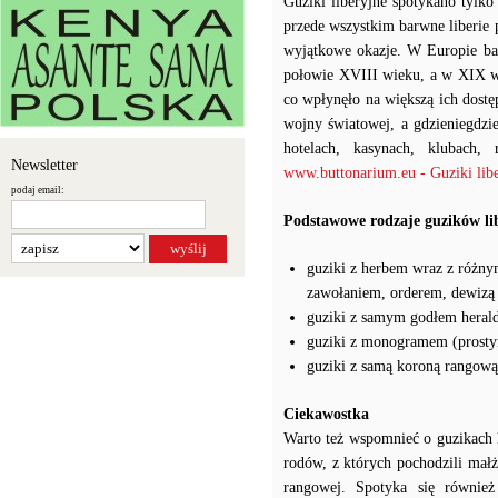
Guziki liberyjne spotykano tylko
przede wszystkim barwne liberie p
wyjątkowe okazje. W Europie ba
połowie XVIII wieku, a w XIX wi
co wpłynęło na większą ich dostę
wojny światowej, a gdzieniegdz
hotelach, kasynach, klubach, 
Newsletter
www.buttonarium.eu - Guziki libe
podaj email:
Podstawowe rodzaje guzików li
guziki z herbem wraz z różny
zawołaniem, orderem, dewizą
guziki z samym godłem heral
guziki z monogramem (prosty
guziki z samą koroną rangową
Ciekawostka
Warto też wspomnieć o guzikach l
rodów, z których pochodzili małż
rangowej. Spotyka się równie