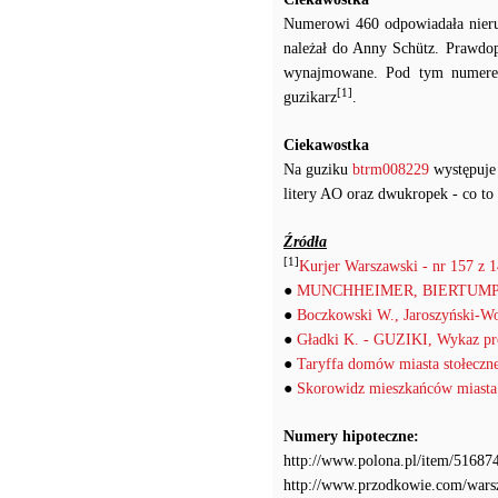
Numerowi 460 odpowiadała nieruch
należał do Anny Schütz. Prawdopo
wynajmowane. Pod tym numerem
[1]
guzikarz
.
Ciekawostka
Na guziku
btrm008229
występuje 
litery AO oraz dwukropek - co to
Źródła
[1]
Kurjer Warszawski - nr 157 z 1
●
MUNCHHEIMER, BIERTUMPFEL
●
Boczkowski W., Jaroszyński-W
●
Gładki K. - GUZIKI, Wykaz pro
●
Taryffa domów miasta stołeczn
●
Skorowidz mieszkańców miasta
Numery hipoteczne:
http://www.polona.pl/item/516874
http://www.przodkowie.com/war