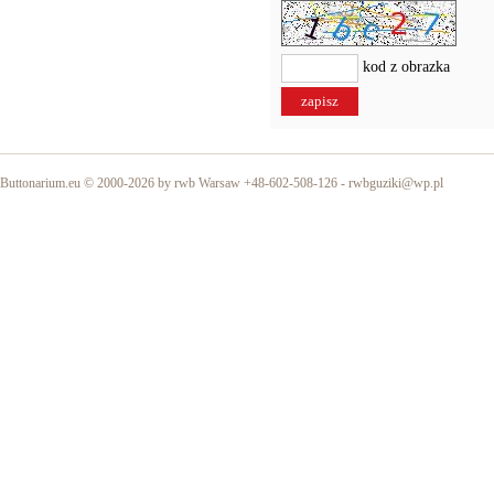
kod z obrazka
Buttonarium.eu © 2000-2026 by rwb Warsaw +48-602-508-126 -
rwbguziki@wp.pl