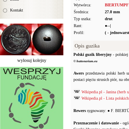
Wytwórca:
BIERTUMPFEL
Kontakt
Średnica:
27.0 mm
Typ uszka:
drut
Rant:
●--|
Profil:
( - jednowar
Opis guzika
Polski guzik liberyjny
- polskiej
wylosuj kolejny
© buttonarium.eu
Awers
przedstawia polski herb s
postaci pięciu strusich piór, na o
Wikipedia.pl - Janina (herb s
Wikipedia.pl - Lista polski
Rewers
sygnowany: ● F. BIERTÜ
Przeznaczenie i datowanie
- ogó