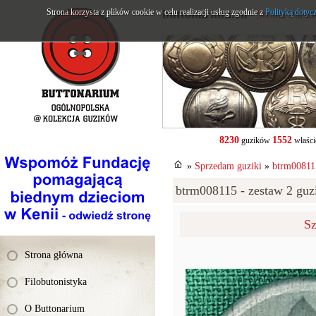
Strona korzysta z plików cookie w celu realizacji usług zgodnie z
buttonarium.eu
Polityką dotyc
- Strona Polsk
8230
1552
guzików
właści
»
Sprzedam guziki
»
btrm008115
btrm008115 - zestaw 2 guzi
Sz
Strona główna
Filobutonistyka
O Buttonarium