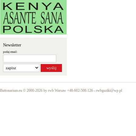
Newsletter
podaj email:
Buttonarium.eu © 2000-2026 by rwb Warsaw +48-602-508-126 -
rwbguziki@wp.pl