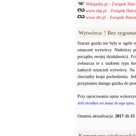
Wikipedia.pl - Związek Harc
www.zhp.pl - Związek Harce
www.zhr.pl - Związek Harcer
Wytwórca: ! Bez sygnatu
Starsze guziki nie były w ogóle
oznaczeń wytwórcy. Niektórzy p
początku swojej działalności). F
zwłaszcza te z uszkiem typu
ko
żadnych oznaczeń wytwórcy. Na p
chociażby kraju pochodzenia. J
przypisaniu danego guzika do prod
Przy opracowaniu opisu wykorzys
Jeśli chciałbyś coś dodać do tego opisu,
Ostatnia aktualizacja:
2017-11-15
Komentarze użytkownikó