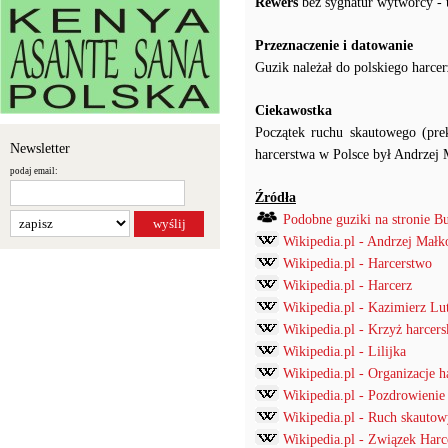
Rewers
bez sygnatur wytwórcy - 
Przeznaczenie i datowanie
Guzik należał do polskiego harcer
Ciekawostka
Początek ruchu skautowego (prek
Newsletter
harcerstwa w Polsce był Andrzej
podaj email:
Źródła
Podobne guziki na stronie B
Wikipedia.pl - Andrzej Małk
Wikipedia.pl - Harcerstwo
Wikipedia.pl - Harcerz
Wikipedia.pl - Kazimierz Lu
Wikipedia.pl - Krzyż harcers
Wikipedia.pl - Lilijka
Wikipedia.pl - Organizacje h
Wikipedia.pl - Pozdrowienie 
Wikipedia.pl - Ruch skautow
Wikipedia.pl - Związek Harc