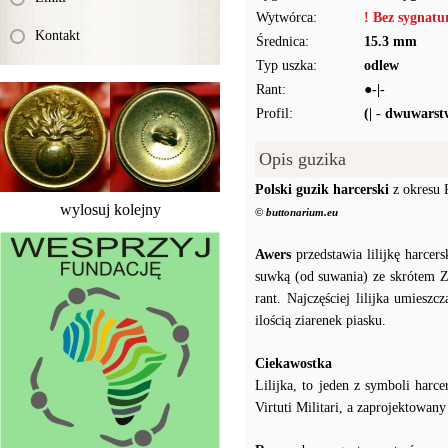
Wytwórca:
! Bez sygnat
Kontakt
Średnica:
15.3 mm
Typ uszka:
odlew
Rant:
●-|-
Profil:
(| - dwuwars
Opis guzika
Polski guzik harcerski
z okresu
wylosuj kolejny
© buttonarium.eu
Awers
przedstawia lilijkę harce
suwką (od suwania) ze skrótem Z
rant. Najczęściej lilijka umiesz
ilością ziarenek piasku.
Ciekawostka
Lilijka, to jeden z symboli har
Virtuti Militari, a zaprojektowan