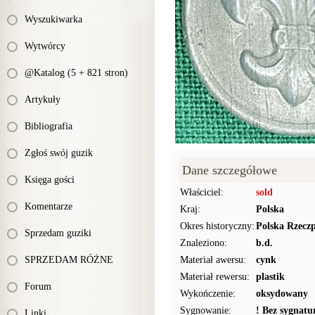
Wyszukiwarka
Wytwórcy
@Katalog (5 + 821 stron)
Artykuły
Bibliografia
Zgłoś swój guzik
Dane szczegółowe
Księga gości
Właściciel:
sold
Komentarze
Kraj:
Polska
Okres historyczny:
Polska Rzecz
Sprzedam guziki
Znaleziono:
b.d.
SPRZEDAM RÓŻNE
Materiał awersu:
cynk
Materiał rewersu:
plastik
Forum
Wykończenie:
oksydowany
Sygnowanie:
! Bez sygnat
Linki