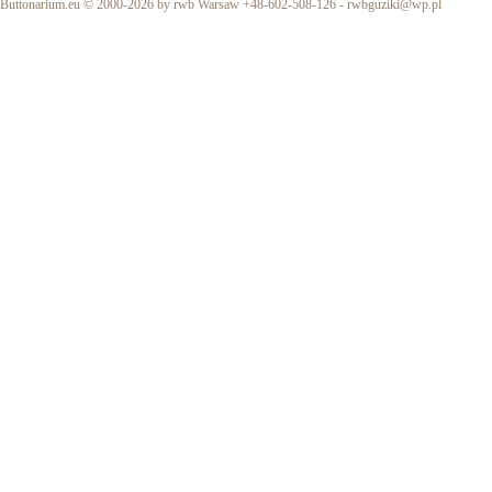
Buttonarium.eu © 2000-2026 by rwb Warsaw +48-602-508-126 -
rwbguziki@wp.pl