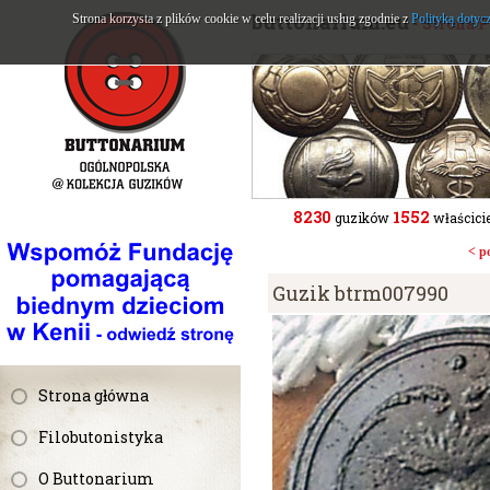
buttonarium.eu
Strona korzysta z plików cookie w celu realizacji usług zgodnie z
Polityką dotyc
- Strona 
8230
1552
guzików
właścicie
< p
Guzik btrm007990
Strona główna
Filobutonistyka
O Buttonarium