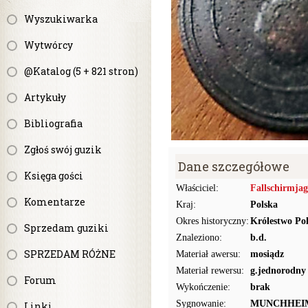
Wyszukiwarka
Wytwórcy
@Katalog (5 + 821 stron)
Artykuły
Bibliografia
Zgłoś swój guzik
Dane szczegółowe
Księga gości
Właściciel:
Fallschirmja
Komentarze
Kraj:
Polska
Okres historyczny:
Królestwo Pol
Sprzedam guziki
Znaleziono:
b.d.
SPRZEDAM RÓŻNE
Materiał awersu:
mosiądz
Materiał rewersu:
g.jednorodny
Forum
Wykończenie:
brak
Sygnowanie:
MUNCHHEI
Linki