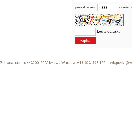
pozostało znaków:
napisałeś 
kod z obrazka
Buttonarium.eu © 2000-2026 by rwb Warsaw +48-602-508-126 -
rwbguziki@wp