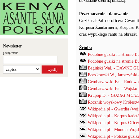
obkładane srebrną blaszką.
Przeznaczenie i datowanie
Guzik należał do oficera Gwardi
Korpusu Żandarmerii, Korpusu Ka
oraz wypukłego rantu na obrzeżu 
Newsletter
Źródła
podaj email:
Podobne guziki na stronie B
Podobne guziki na stronie B
Bagiński Wal. - DAWNE G
Boczkowski W., Jaroszyński
Gembarzewski Br. - Rodowod
Gembarzewski Br. - Wojsko p
Krupop D. -
GUZIKI MUND
Rocznik woyskowy Królestwa
Wikipedia.pl - Gwardia (woj
Wikipedia.pl - Korpus kadet
Wikipedia.pl - Korpus Ofic
Wikipedia.pl - Mundur Wojs
Wikipedia.pl - Polskie guz