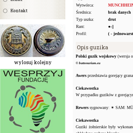
Wytwórca:
MUNCHHEI
Kontakt
Średnica:
brak danych
Typ uszka:
drut
Rant:
●-||
Profil:
( - jednowar
Opis guzika
Polski guzik wojskowy
(wersja o
wylosuj kolejny
© buttonarium.eu
Awers
przedstawia gorejący grana
Ciekawostka
W przypadku guzików z gorejącym
Rewers
sygnowany: ✶ SAM: 
Ciekawostka
Guziki żołnierskie były wykonan