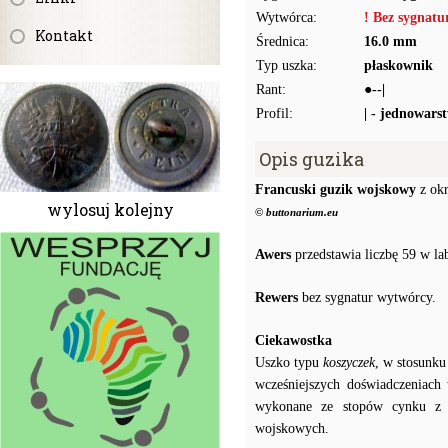
Wytwórca:
! Bez sygnat
Kontakt
Średnica:
16.0 mm
Typ uszka:
płaskownik
Rant:
●--|
Profil:
| - jednowars
Opis guzika
Francuski guzik wojskowy
z okr
wylosuj kolejny
© buttonarium.eu
Awers
przedstawia liczbę 59 w l
Rewers
bez sygnatur wytwórcy.
Ciekawostka
Uszko typu
koszyczek
, w stosunku
wcześniejszych doświadczeniach
wykonane ze stopów cynku z o
wojskowych.