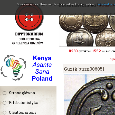
buttonarium.eu
Strona korzysta z plików cookie w celu realizacji usług zgodnie z
Polityką dotyc
- Strona 
8230
1552
guzików
właścicie
< p
Guzik btrm006051
Strona główna
Filobutonistyka
O Buttonarium