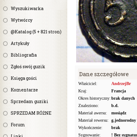
Wyszukiwarka
Wytwórcy
@Katalog (5 + 821 stron)
Artykuły
Bibliografia
Zgłoś swój guzik
Dane szczegółowe
Księga gości
Właściciel:
AndrzejBr
Komentarze
Kraj:
Francja
Okres historyczny:
brak danych
Sprzedam guziki
Znaleziono:
b.d.
SPRZEDAM RÓŻNE
Materiał awersu:
mosiądz
Materiał rewersu:
g.jednorodny
Forum
Wykończenie:
brak
Sygnowanie:
! Bez sygnat
Linki