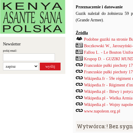
Przeznaczenie i datowanie
Guzik należał do żołnierza 59 p
(Grande Armee).
Źródła
Podobne guziki na stronie B
Newsletter
Boczkowski W., Jaroszyński
podaj email:
Fallou L. - Le Bouton Unif
Krupop D. -
GUZIKI MUND
Francuskie pułki piechoty 1
Francuskie pułki piechoty 1
Wikipedia.fr - 59e régiment d
Wikipedia.fr - Régiment d'inf
Wikipedia.pl - Bitwy i potyc
Wikipedia.pl - Wielka Armia
Wikipedia.pl - Wojny napole
www.napoleon.org.pl
Wytwórca: ! Bez syg