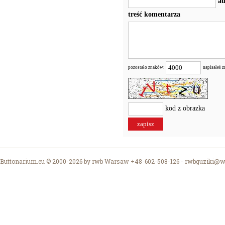
au
treść komentarza
pozostało znaków:
napisałeś 
kod z obrazka
Buttonarium.eu © 2000-2026 by rwb Warsaw +48-602-508-126 -
rwbguziki@wp