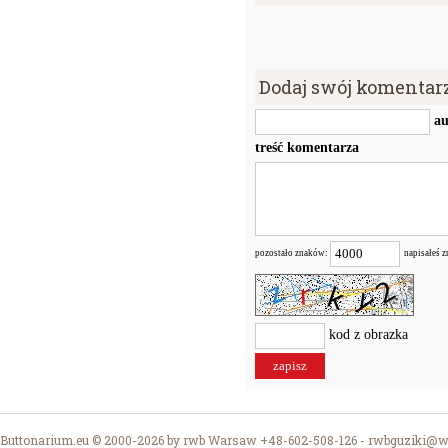
Dodaj swój komentar
au
treść komentarza
pozostało znaków:
napisałeś 
kod z obrazka
Buttonarium.eu © 2000-2026 by rwb Warsaw +48-602-508-126 -
rwbguziki@wp