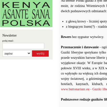
Na terenie Polski guziki z tym 
może, że rodzina Wriemiewych by
dwóch podstawowych odmianach:
z głową krowy - liczniej spot
z biegnącym lisem(?) - rzadzi
Newsletter
Rewers
bez sygnatur wytwórcy.
podaj email:
Przeznaczenie i datowanie
- ogó
Guziki liberyjne spotykano tylko
przede wszystkim barwne liberie p
wyjątkowe okazje. W Europie ba
połowie XVIII wieku, a w XIX wi
co wpłynęło na większą ich dostę
wojny światowej, a gdzieniegdz
hotelach, kasynach, klubach, 
www.buttonarium.eu - Guziki libe
Podstawowe rodzaje guzików li