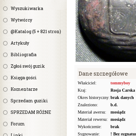
Wyszukiwarka
Wytwórcy
@Katalog (5 + 821 stron)
Artykuły
Bibliografia
Zgłoś swój guzik
Dane szczegółowe
Księga gości
Właściciel:
tommyboy
Komentarze
Kraj:
Rosja Carska
Okres historyczny:
brak danych
Sprzedam guziki
Znaleziono:
b.d.
SPRZEDAM RÓŻNE
Materiał awersu:
mosiądz
Materiał rewersu:
mosiądz
Forum
Wykończenie:
brak
Sygnowanie:
! Bez sygnat
Linki