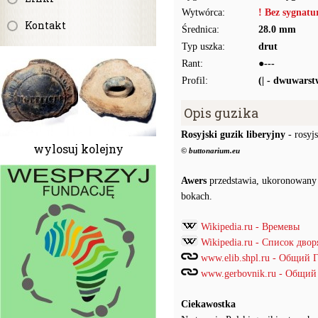
Wytwórca:
! Bez sygnat
Kontakt
Średnica:
28.0 mm
Typ uszka:
drut
Rant:
●---
Profil:
(| - dwuwars
Opis guzika
Rosyjski guzik liberyjny
- rosyjs
wylosuj kolejny
© buttonarium.eu
Awers
przedstawia, ukoronowany
bokach.
Wikipedia.ru - Времевы
Wikipedia.ru - Список дв
www.elib.shpl.ru - Общий
www.gerbovnik.ru - Общий
Ciekawostka