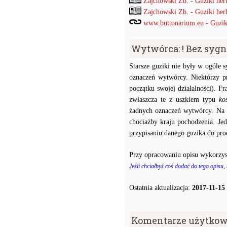
Zajchowski Zb. - Guziki her
Zajchowski Zb. - Guziki her
www.buttonarium.eu - Guziki 
Wytwórca: ! Bez syg
Starsze guziki nie były w ogóle
oznaczeń wytwórcy. Niektórzy p
początku swojej działalności). F
zwłaszcza te z uszkiem typu
ko
żadnych oznaczeń wytwórcy. Na p
chociażby kraju pochodzenia. J
przypisaniu danego guzika do prod
Przy opracowaniu opisu wykorzys
Jeśli chciałbyś coś dodać do tego opisu,
Ostatnia aktualizacja:
2017-11-15
Komentarze użytkow