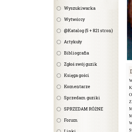
Wyszukiwarka
Wytwórcy
@Katalog (5 + 821 stron)
Artykuły
Bibliografia
Zgłoś swój guzik
Księga gości
W
Komentarze
K
O
Sprzedam guziki
Z
SPRZEDAM RÓŻNE
M
M
Forum
W
S
Linki