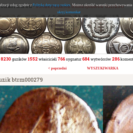
tonarium.eu
alizacji usług zgodnie z
Polityką dotyczącą cookies
. Możesz określić warunki przechowywania l
- Strona Polskich Kolekcjonerów Guzików
ukryj komunikat
8230
1552
766
684
286
guzików
właścicieli
sygnatur
wytwórców
koment
< poprzedni
WYSZUKIWARKA
uzik btrm000279