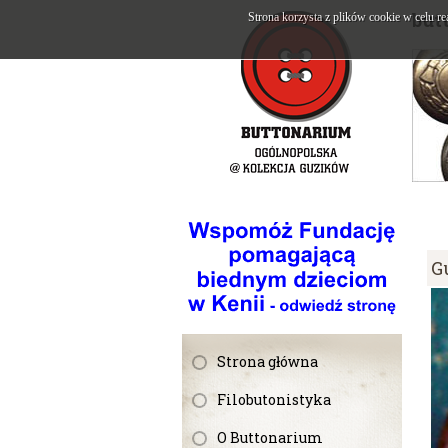
but
Strona korzysta z plików cookie w celu re
G
Strona główna
Filobutonistyka
O Buttonarium