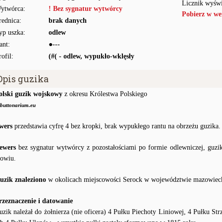
Licznik wyświ
ytwórca:
! Bez sygnatur wytwórcy
Pobierz w we
rednica:
brak danych
yp uszka:
odlew
ant:
●---
rofil:
(#( - odlew, wypukło-wklęsły
Opis guzika
olski guzik wojskowy
z okresu Królestwa Polskiego
buttonarium.eu
wers
przedstawia cyfrę 4 bez kropki, brak wypukłego rantu na obrzeżu guzika.
ewers
bez sygnatur wytwórcy z pozostałościami po formie odlewniczej, guzi
łowiu.
uzik znaleziono
w okolicach miejscowości Serock w województwie mazowiec
rzeznaczenie i datowanie
uzik należał do żołnierza (nie oficera) 4 Pułku Piechoty Liniowej, 4 Pułku S