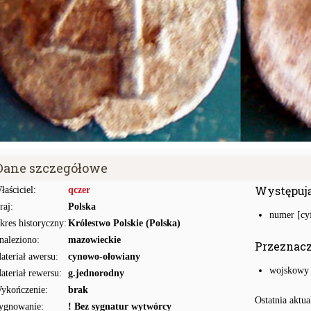
Dane szczegółowe
Występuj
łaściciel:
qczer
raj:
Polska
numer [cyf
kres historyczny:
Królestwo Polskie (Polska)
naleziono:
mazowieckie
Przeznac
ateriał awersu:
cynowo-ołowiany
wojskowy
ateriał rewersu:
g.jednorodny
ykończenie:
brak
Ostatnia aktua
ygnowanie:
! Bez sygnatur wytwórcy