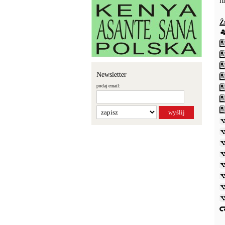
l
Ź
Newsletter
podaj email: