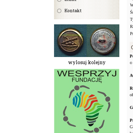
W
Kontakt
Ś
T
R
P
P
wylosuj kolejny
© 
A
R
o
G
P
G