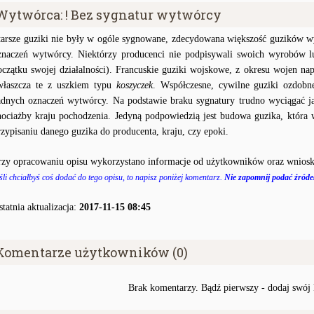
Wytwórca: ! Bez sygnatur wytwórcy
tarsze guziki nie były w ogóle sygnowane, zdecydowana większość guzików wy
znaczeń wytwórcy. Niektórzy producenci nie podpisywali swoich wyrobów lu
oczątku swojej działalności). Francuskie guziki wojskowe, z okresu wojen na
właszcza te z uszkiem typu
koszyczek
. Współczesne, cywilne guziki ozdobn
adnych oznaczeń wytwórcy. Na podstawie braku sygnatury trudno wyciągać j
hociażby kraju pochodzenia. Jedyną podpowiedzią jest budowa guzika, któr
rzypisaniu danego guzika do producenta, kraju, czy epoki.
rzy opracowaniu opisu wykorzystano informacje od użytkowników oraz wniosk
śli chciałbyś coś dodać do tego opisu, to napisz poniżej komentarz.
Nie zapomnij podać źródeł
statnia aktualizacja:
2017-11-15 08:45
Komentarze użytkowników (0)
Brak komentarzy. Bądź pierwszy - dodaj swój