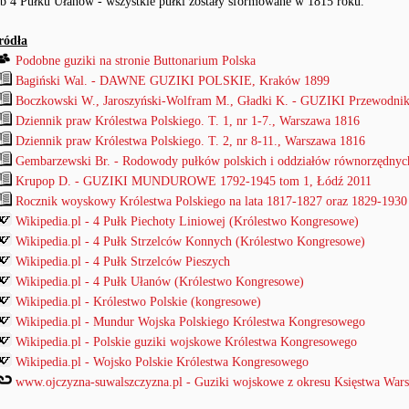
ub 4 Pułku Ułanów - wszystkie pułki zostały sformowane w 1815 roku.
ródła
Podobne guziki na stronie Buttonarium Polska
Bagiński Wal. - DAWNE GUZIKI POLSKIE, Kraków 1899
Boczkowski W., Jaroszyński-Wolfram M., Gładki K. - GUZIKI Przewodnik
Dziennik praw Królestwa Polskiego. T. 1, nr 1-7., Warszawa 1816
Dziennik praw Królestwa Polskiego. T. 2, nr 8-11., Warszawa 1816
Gembarzewski Br. - Rodowody pułków polskich i oddziałów równorzędnyc
Krupop D. - GUZIKI MUNDUROWE 1792-1945 tom 1, Łódź 2011
Rocznik woyskowy Królestwa Polskiego na lata 1817-1827 oraz 1829-1930
Wikipedia.pl - 4 Pułk Piechoty Liniowej (Królestwo Kongresowe)
Wikipedia.pl - 4 Pułk Strzelców Konnych (Królestwo Kongresowe)
Wikipedia.pl - 4 Pułk Strzelców Pieszych
Wikipedia.pl - 4 Pułk Ułanów (Królestwo Kongresowe)
Wikipedia.pl - Królestwo Polskie (kongresowe)
Wikipedia.pl - Mundur Wojska Polskiego Królestwa Kongresowego
Wikipedia.pl - Polskie guziki wojskowe Królestwa Kongresowego
Wikipedia.pl - Wojsko Polskie Królestwa Kongresowego
www.ojczyzna-suwalszczyzna.pl - Guziki wojskowe z okresu Księstwa Wars