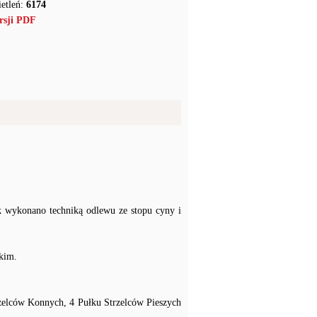
etleń:
6174
rsji PDF
k wykonano techniką odlewu ze stopu cyny i
kim.
trzelców Konnych, 4 Pułku Strzelców Pieszych