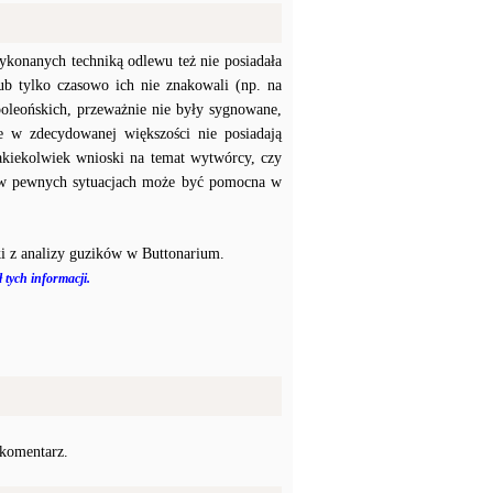
konanych techniką odlewu też nie posiadała
b tylko czasowo ich nie znakowali (np. na
poleońskich, przeważnie nie były sygnowane,
e w zdecydowanej większości nie posiadają
akiekolwiek wnioski na temat wytwórcy, czy
a w pewnych sytuacjach może być pomocna w
i z analizy guzików w Buttonarium.
 tych informacji.
 komentarz.