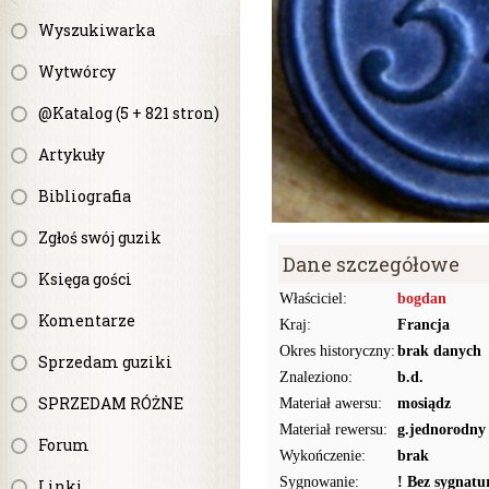
Wyszukiwarka
Wytwórcy
@Katalog (5 + 821 stron)
Artykuły
Bibliografia
Zgłoś swój guzik
Dane szczegółowe
Księga gości
Właściciel:
bogdan
Komentarze
Kraj:
Francja
Okres historyczny:
brak danych
Sprzedam guziki
Znaleziono:
b.d.
SPRZEDAM RÓŻNE
Materiał awersu:
mosiądz
Materiał rewersu:
g.jednorodny
Forum
Wykończenie:
brak
Sygnowanie:
! Bez sygnat
Linki