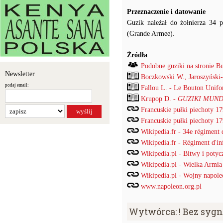
Przeznaczenie i datowanie
Guzik należał do żołnierza 34 p
(Grande Armee).
Źródła
Podobne guziki na stronie B
Newsletter
Boczkowski W., Jaroszyński
podaj email:
Fallou L. - Le Bouton Unif
Krupop D. -
GUZIKI MUND
Francuskie pułki piechoty 1
Francuskie pułki piechoty 1
Wikipedia.fr - 34e régiment d
Wikipedia.fr - Régiment d'inf
Wikipedia.pl - Bitwy i potyc
Wikipedia.pl - Wielka Armia
Wikipedia.pl - Wojny napole
www.napoleon.org.pl
Wytwórca: ! Bez syg