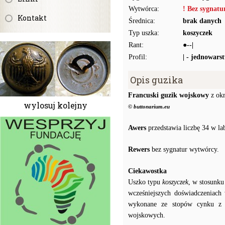
Wytwórca:
! Bez sygnat
Kontakt
Średnica:
brak danych
Typ uszka:
koszyczek
Rant:
●--|
Profil:
| - jednowars
Opis guzika
Francuski guzik wojskowy
z okr
wylosuj kolejny
© buttonarium.eu
Awers
przedstawia liczbę 34 w l
Rewers
bez sygnatur wytwórcy.
Ciekawostka
Uszko typu
koszyczek
, w stosunku
wcześniejszych doświadczeniach
wykonane ze stopów cynku z o
wojskowych.