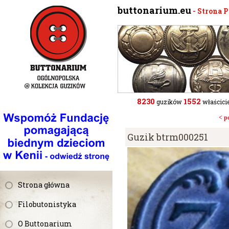
buttonarium.eu
- Strona 
8230
1552
guzików
właścicie
< p
Guzik btrm000251
Strona główna
Filobutonistyka
O Buttonarium