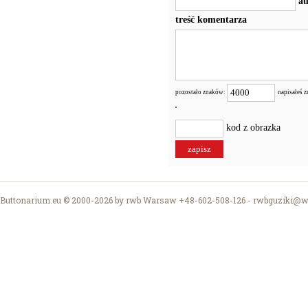
au
treść komentarza
pozostało znaków:
napisałeś 
kod z obrazka
Buttonarium.eu © 2000-2026 by rwb Warsaw +48-602-508-126 -
rwbguziki@wp