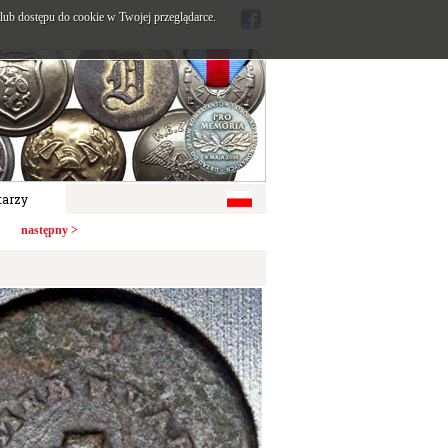
ub dostępu do cookie w Twojej przeglądarce.
arzy
następny >