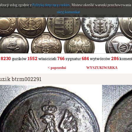
tonarium.eu
alizacji usług zgodnie z
Polityką dotyczącą cookies
. Możesz określić warunki przechowywania l
- Strona Polskich Kolekcjonerów Guzików
ukryj komunikat
8230
1552
766
684
286
guzików
właścicieli
sygnatur
wytwórców
koment
< poprzedni
WYSZUKIWARKA
uzik btrm002291