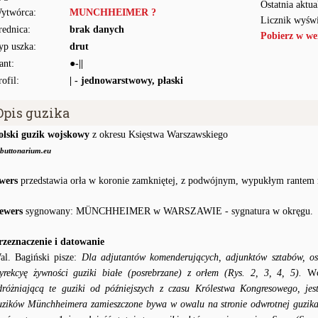
Ostatnia aktua
ytwórca:
MUNCHHEIMER ?
Licznik wyświ
rednica:
brak danych
Pobierz w we
yp uszka:
drut
ant:
●-||
rofil:
| - jednowarstwowy, płaski
Opis guzika
olski guzik wojskowy
z okresu Księstwa Warszawskiego
buttonarium.eu
wers
przedstawia orła w koronie zamkniętej, z podwójnym, wypukłym rantem 
ewers
sygnowany: MÜNCHHEIMER w WARSZAWIE - sygnatura w okręgu.
rzeznaczenie i datowanie
al. Bagiński pisze:
Dla adjutantów komenderujących, adjunktów sztabów, os
yrekcyę żywności guziki białe (posrebrzane) z orłem (Rys. 2, 3, 4, 5).
Wcz
dróżniającą te guziki od późniejszych z czasu Królestwa Kongresowego, jes
uzików Münchheimera zamieszczone bywa w owalu na stronie odwrotnej guzi