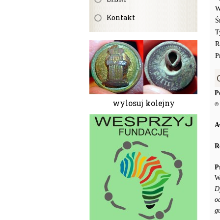
W
Kontakt
Ś
T
R
P
P
wylosuj kolejny
© 
A
R
P
W
D
o
g