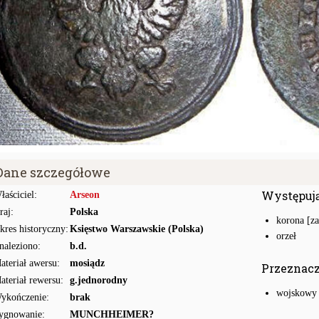
Dane szczegółowe
Występuj
łaściciel:
Arseon
raj:
Polska
korona [z
kres historyczny:
Księstwo Warszawskie (Polska)
orzeł
naleziono:
b.d.
ateriał awersu:
mosiądz
Przeznac
ateriał rewersu:
g.jednorodny
wojskowy
ykończenie:
brak
ygnowanie:
MUNCHHEIMER?