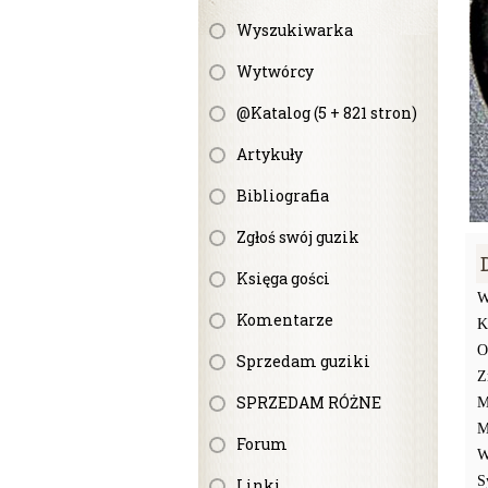
Wyszukiwarka
Wytwórcy
@Katalog (5 + 821 stron)
Artykuły
Bibliografia
Zgłoś swój guzik
Księga gości
W
Komentarze
K
O
Sprzedam guziki
Z
SPRZEDAM RÓŻNE
M
M
Forum
W
S
Linki