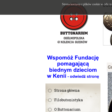
but
Strona korzysta z plików cookie w celu re
G
Strona główna
Filobutonistyka
O Buttonarium