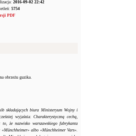
lizacja:
2016-09-02 22:42
etleń:
5754
rsji PDF
na obrzeżu guzika.
ób składających biura Ministeryum Wojny i
eśniej wyjaśnia:
Charakterystyczną cechą,
t to, że nazwisko warszawskiego fabrykanta
ka «Münchheimer» albo «Münchheimer Vars».