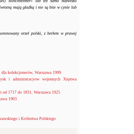
muel) Minchheimer» lub też samo nazwisko
dwrotną mają gładką i nie są bite w cynie lub
koronowany orzeł polski, z berłem w prawej
 dla kolekcjonerów, Warszawa 1999
oysk i administracyow wojennych Xięstwa
h od 1717 do 1831, Warszawa 1925
szawa 1903
zawskiego i Królestwa Polskiego