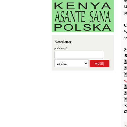
o
M
o
C
W
s
Newsletter
podaj email:
Ź
W