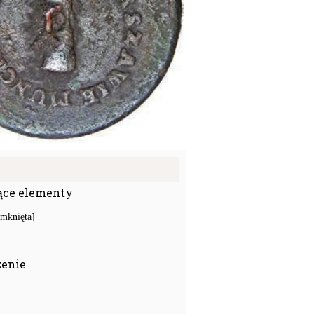
ące elementy
amknięta]
zenie