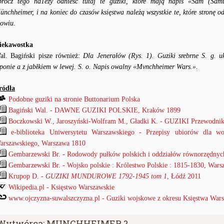
prócz tego na1eży odnieść tutaj te guziki, które mają napis «Sam (Sa
ünchheimer, i na koniec do czasów księstwa należą wszystkie te, które stronę o
łowiu.
iekawostka
al. Bagiński pisze również:
Dla Jenerałów (Rys. 1). Guziki srebrne S. g. u
zponie a z jabłkiem w lewej. S. o. Napis owalny «Mvnchheimer Wars.».
ródła
Podobne guziki na stronie Buttonarium Polska
Bagiński Wal. - DAWNE GUZIKI POLSKIE, Kraków 1899
Boczkowski W., Jaroszyński-Wolfram M., Gładki K. - GUZIKI Przewodnik
e-biblioteka Uniwersytetu Warszawskiego - Przepisy ubiorów dla w
arszawskiego, Warszawa 1810
Gembarzewski Br. - Rodowody pułków polskich i oddziałów równorzędnyc
Gembarzewski Br. - Wojsko polskie : Królestwo Polskie : 1815-1830, War
Krupop D. -
GUZIKI MUNDUROWE 1792-1945 tom 1
, Łódź 2011
Wikipedia.pl - Księstwo Warszawskie
www.ojczyzna-suwalszczyzna.pl - Guziki wojskowe z okresu Księstwa Wars
Wytwórca: MUNCHHEIMER ?