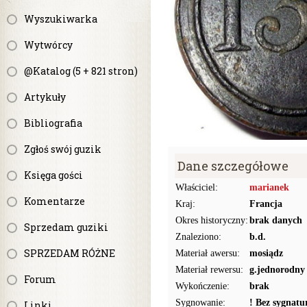
Wyszukiwarka
Wytwórcy
@Katalog (5 + 821 stron)
Artykuły
Bibliografia
Zgłoś swój guzik
Dane szczegółowe
Księga gości
Właściciel:
marianek
Komentarze
Kraj:
Francja
Okres historyczny:
brak danych
Sprzedam guziki
Znaleziono:
b.d.
SPRZEDAM RÓŻNE
Materiał awersu:
mosiądz
Materiał rewersu:
g.jednorodny
Forum
Wykończenie:
brak
Sygnowanie:
! Bez sygnat
Linki