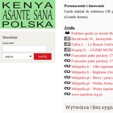
Przeznaczenie i datowanie
Guzik należał do żołnierza 138 
(Grande Armee).
Źródła
Podobne guziki na stronie B
Newsletter
Boczkowski W., Jaroszyński
podaj email:
Fallou L. - Le Bouton Unif
Krupop D. -
GUZIKI MUND
Francuskie pułki piechoty 1
Francuskie pułki piechoty 1
Wikipedia.fr - 138e régiment 
Wikipedia.fr - Régiment d'inf
Wikipedia.pl - Bitwy i potyc
Wikipedia.pl - Wielka Armia
Wikipedia.pl - Wojny napole
www.napoleon.org.pl
Wytwórca: ! Bez syg