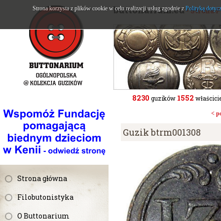
buttonarium.eu
Strona korzysta z plików cookie w celu realizacji usług zgodnie z
Polityką dotyc
- Strona 
8230
1552
guzików
właścicie
< p
Guzik btrm001308
Strona główna
Filobutonistyka
O Buttonarium