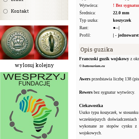
Wytwórca:
! Bez sygnat
Kontakt
Średnica:
22.0 mm
Typ uszka:
koszyczek
Rant:
●--|
Profil:
| - jednowars
Opis guzika
Francuski guzik wojskowy
z okr
wylosuj kolejny
© buttonarium.eu
Awers
przedstawia liczbę 138 (pi
Rewers
bez sygnatur wytwórcy.
Ciekawostka
Uszko typu
koszyczek
, w stosunku
wcześniejszych doświadczeniach
wykonane ze stopów cynku z o
wojskowych.