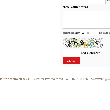
au
treść komentarza
pozostało znaków:
napisałeś 
kod z obrazka
Buttonarium.eu © 2000-2026 by rwb Warsaw +48-602-508-126 -
rwbguziki@wp