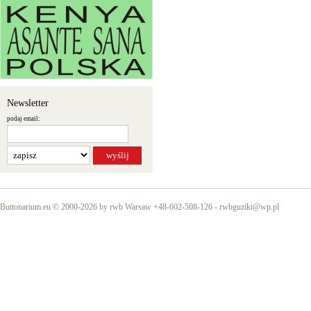
Newsletter
podaj email:
Buttonarium.eu © 2000-2026 by rwb Warsaw +48-602-508-126 -
rwbguziki@wp.pl