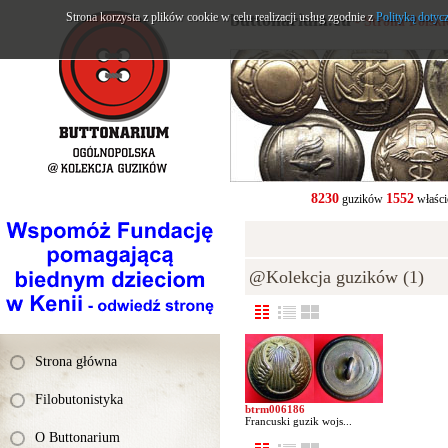
Strona korzysta z plików cookie w celu realizacji usług zgodnie z
buttonarium.eu
Polityką dotyc
- Strona Polsk
8230
1552
guzików
właści
@Kolekcja guzików (1)
Strona główna
Filobutonistyka
btrm006186
Francuski guzik wojs...
O Buttonarium