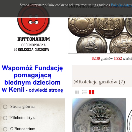
Strona korzysta z plików cookie w celu realizacji usług zgodnie z
buttonarium.eu
Polityką dotyc
- Strona Polsk
8230
1552
guzików
właści
@Kolekcja guzików (7)
Strona główna
Filobutonistyka
O Buttonarium