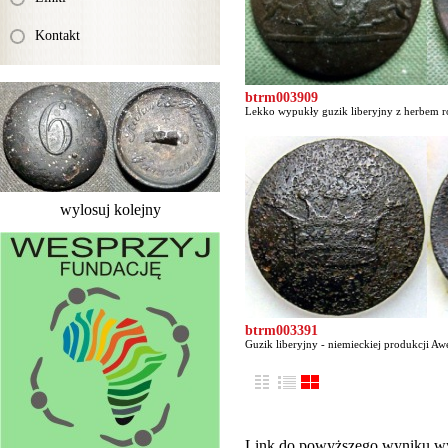
Kontakt
btrm003909
Lekko wypukły guzik liberyjny z herbem ro
wylosuj kolejny
btrm003391
Guzik liberyjny - niemieckiej produkcji Awe
Link do powyższego wyniku w