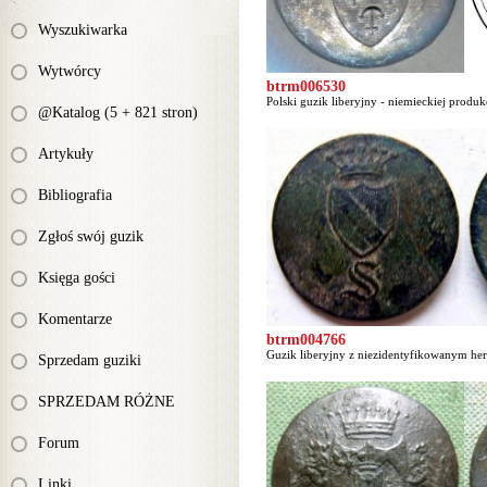
Wyszukiwarka
Wytwórcy
btrm006530
Polski guzik liberyjny - niemieckiej produkc
@Katalog (5 + 821 stron)
Artykuły
Bibliografia
Zgłoś swój guzik
Księga gości
Komentarze
btrm004766
Guzik liberyjny z niezidentyfikowanym he
Sprzedam guziki
SPRZEDAM RÓŻNE
Forum
Linki