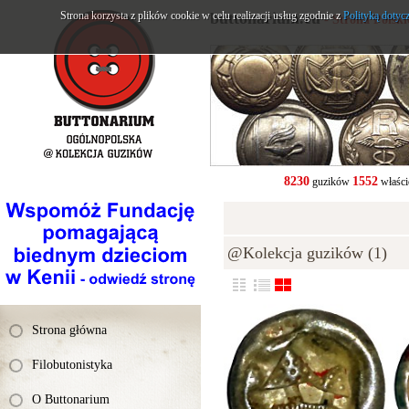
Strona korzysta z plików cookie w celu realizacji usług zgodnie z
buttonarium.eu
Polityką dotyc
- Strona Polsk
8230
1552
guzików
właści
@Kolekcja guzików (1)
Strona główna
Filobutonistyka
O Buttonarium