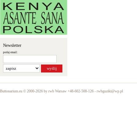
Newsletter
podaj email:
Buttonarium.eu © 2000-2026 by rwb Warsaw +48-602-508-126 -
rwbguziki@wp.pl