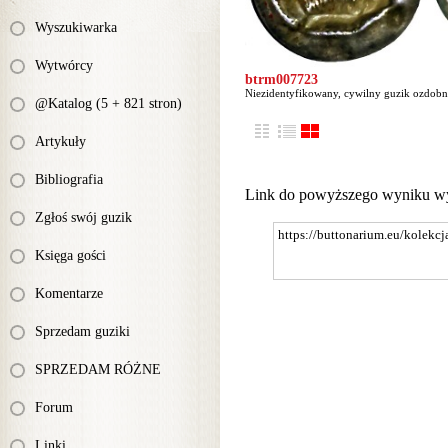
Wyszukiwarka
Wytwórcy
btrm007723
Niezidentyfikowany, cywilny guzik ozdobn
@Katalog (5 + 821 stron)
Artykuły
Bibliografia
Link do powyższego wyniku w
Zgłoś swój guzik
Księga gości
Komentarze
Sprzedam guziki
SPRZEDAM RÓŻNE
Forum
Linki