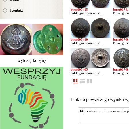
btrm007415
btrm00741
Kontakt
Polski guzik wojskow...
Polski guzi
btrm007410
btrm00740
Polski guzik wojskow...
Polski guzi
wylosuj kolejny
btrm007405
btrm00740
Polski guzik wojskow...
Polski guzi
Link do powyższego wyniku w