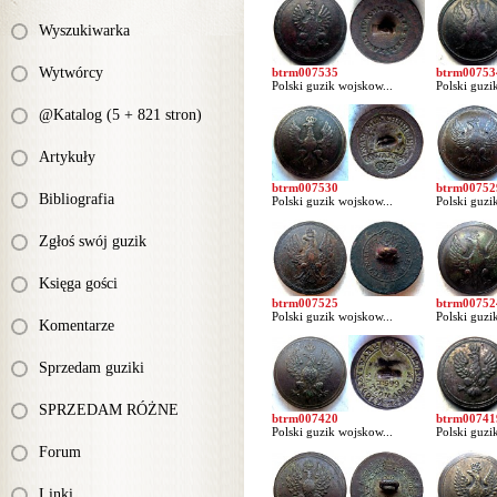
Wyszukiwarka
Wytwórcy
btrm007535
btrm00753
Polski guzik wojskow...
Polski guzi
@Katalog (5 + 821 stron)
Artykuły
btrm007530
btrm00752
Bibliografia
Polski guzik wojskow...
Polski guzi
Zgłoś swój guzik
Księga gości
btrm007525
btrm00752
Polski guzik wojskow...
Polski guzi
Komentarze
Sprzedam guziki
SPRZEDAM RÓŻNE
btrm007420
btrm00741
Polski guzik wojskow...
Polski guzi
Forum
Linki