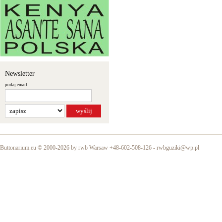
Newsletter
podaj email:
Buttonarium.eu © 2000-2026 by rwb Warsaw +48-602-508-126 -
rwbguziki@wp.pl