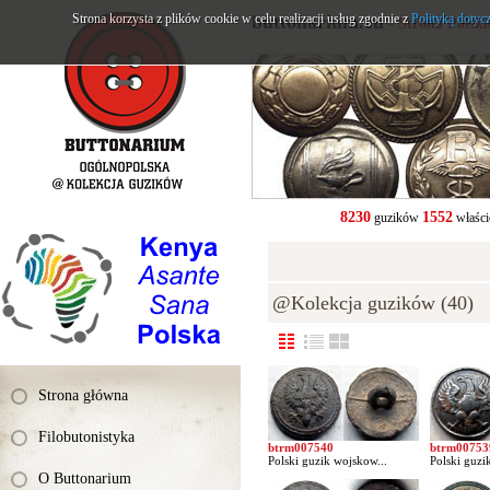
Strona korzysta z plików cookie w celu realizacji usług zgodnie z
buttonarium.eu
Polityką dotyc
- Strona Polsk
8230
1552
guzików
właści
@Kolekcja guzików (40)
Strona główna
Filobutonistyka
btrm007540
btrm00753
Polski guzik wojskow...
Polski guzi
O Buttonarium