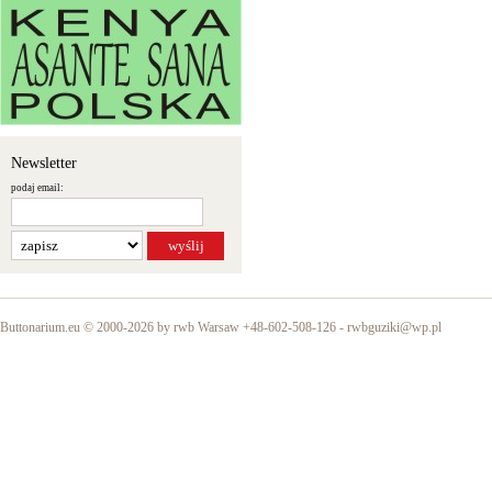
Newsletter
podaj email:
Buttonarium.eu © 2000-2026 by rwb Warsaw +48-602-508-126 -
rwbguziki@wp.pl