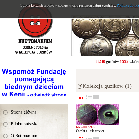
Strona korzysta z plików cookie w celu realizacji usług zgodnie z
buttonarium.eu
Polityką dotyc
- Strona Polsk
8230
1552
guzików
właści
@Kolekcja guzików (1)
Strona główna
Filobutonistyka
btrm007286
Carski guzik artyler...
O Buttonarium