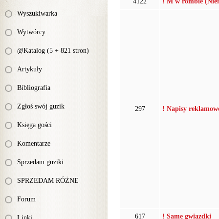
4122
! M w rombie (Nie
Wyszukiwarka
Wytwórcy
@Katalog (5 + 821 stron)
Artykuły
Bibliografia
Zgłoś swój guzik
297
! Napisy reklamow
Księga gości
Komentarze
Sprzedam guziki
SPRZEDAM RÓŻNE
Forum
617
! Same gwiazdki
Linki