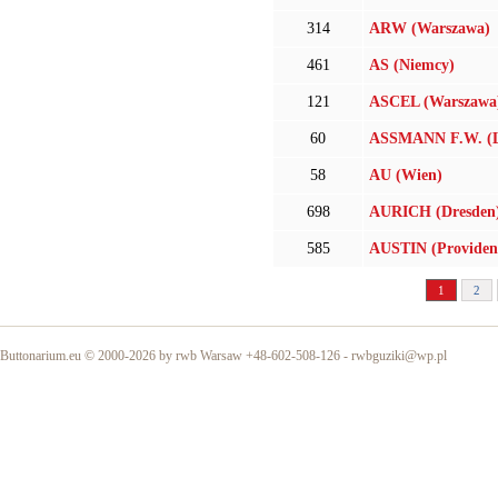
314
ARW (Warszawa)
461
AS (Niemcy)
121
ASCEL (Warszawa
60
ASSMANN F.W. (L
58
AU (Wien)
698
AURICH (Dresden
585
AUSTIN (Providen
1
2
Buttonarium.eu © 2000-2026 by rwb Warsaw +48-602-508-126 -
rwbguziki@wp.pl