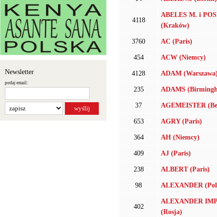
ABELES M. i PO
4118
(Kraków)
3760
AC (Paris)
454
ACW (Niemcy)
Newsletter
4128
ADAM (Warszawa
podaj email:
235
ADAMS (Birming
37
AGEMEISTER (Ber
653
AGRY (Paris)
364
AH (Niemcy)
409
AJ (Paris)
238
ALBERT (Paris)
98
ALEXANDER (Pol
ALEXANDER IM
402
(Rosja)