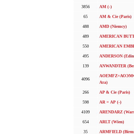
3856
AM (-)
65
AM & Cie (Paris)
488
AMD (Niemcy)
489
AMERICAN BUTT
550
AMERICAN EMBLE
495
ANDERSON (Edin
139
ANWANDTER (Ber
AOEMFZ=АОЭМФ
4096
Ата)
266
AP & Cie (Paris)
598
AR = АР (-)
4109
ARENDARZ (Wars
654
ARLT (Wien)
35
ARMFIELD (Birm