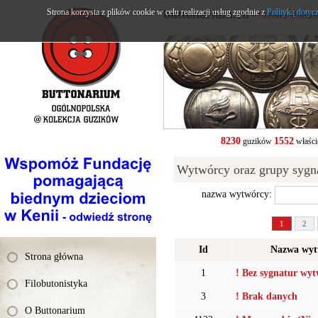
Strona korzysta z plików cookie w celu realizacji usług zgodnie z
buttonarium.eu
Polityką dotyc
- Strona Polsk
8230
1552
guzików
właści
Wytwórcy oraz grupy sygn
nazwa wytwórcy:
1
2
Id
Nazwa wyt
Strona główna
1
! Bez sygnatur wy
Filobutonistyka
3
! Brak danych
O Buttonarium