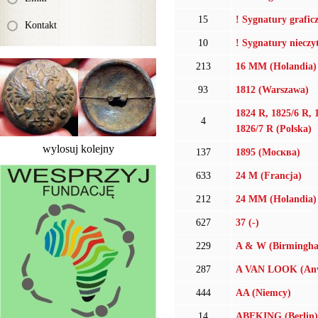
15
! Sygnatury grafic
Kontakt
10
! Sygnatury nieczy
213
16 MM (Holandia)
93
1812 (Warszawa)
1824 R, 1825/6 R, 
4
1826/7 R (Polska)
wylosuj kolejny
137
1895 (Mocква)
633
24 M (Francja)
212
24 MM (Holandia)
627
37 (-)
229
A & W (Birmingh
287
A VAN LOOK (Anv
444
AA (Niemcy)
14
ABEKING (Berlin)