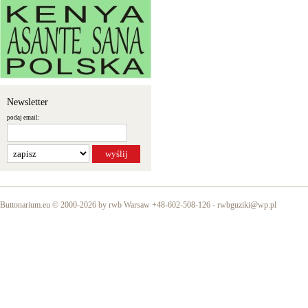
Newsletter
podaj email:
Buttonarium.eu © 2000-2026 by rwb Warsaw +48-602-508-126 -
rwbguziki@wp.pl