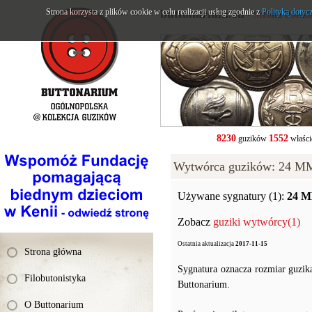
Strona korzysta z plików cookie w celu realizacji usług zgodnie z
buttonarium.eu
Polityką dotyc
- Strona Polsk
8230
1552
guzików
właści
Wytwórca guzików: 24 MM
Używane sygnatury (1):
24 
Zobacz
guziki wytwórcy(1)
Ostatnia aktualizacja
2017-11-15
Strona główna
Sygnatura oznacza rozmiar guzik
Filobutonistyka
Buttonarium.
O Buttonarium