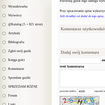
Porównaj guzik tego samego wytw
Wyszukiwarka
Przy opracowaniu opisu wykorzys
Wytwórcy
Jeśli chciałbyś coś dodać do tego opisu,
@Katalog (5 + 821 stron)
Komentarze użytkownikó
Artykuły
Bibliografia
Zgłoś swój guzik
Dodaj swój komentarz
Księga gości
au
treść komentarza
Komentarze
Sprzedam guziki
SPRZEDAM RÓŻNE
pozostało znaków:
napisałeś 
Forum
Linki