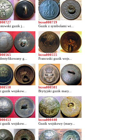
000727
btrm000719
stowski guzik j...
Guzik z symbolami wi...
000565
btrm000555
dentyfikowany g...
Francuski guzik wojs...
000510
btrm000501
i guzik wojskow...
Brytyjski guzik mary...
000453
btrm000440
i guzik wojskow...
Guzik wojskowy (mary...