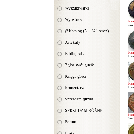
Wyszukiwarka
Wytwórcy
btr
Guzi
@Katalog (5 + 821 stron)
Artykuły
btr
Bibliografia
Fran
Zgłoś swój guzik
Księga gości
btr
Fran
Komentarze
Sprzedam guziki
SPRZEDAM RÓŻNE
btr
Guzi
Forum
Linki