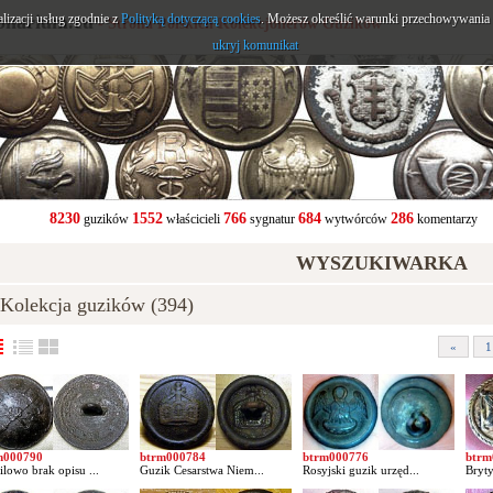
alizacji usług zgodnie z
onarium.eu
Polityką dotyczącą cookies
. Możesz określić warunki przechowywania l
- Strona Polskich Kolekcjonerów Guzików
ukryj komunikat
8230
1552
766
684
286
guzików
właścicieli
sygnatur
wytwórców
komentarzy
WYSZUKIWARKA
olekcja guzików (394)
«
1
m000790
btrm000784
btrm000776
btrm
lowo brak opisu ...
Guzik Cesarstwa Niem...
Rosyjski guzik urzęd...
Bryty