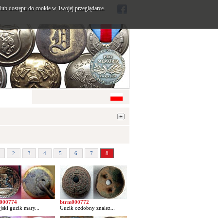
ub dostępu do cookie w Twojej przeglądarce.
2
3
4
5
6
7
8
000774
btrm000772
jski guzik mary...
Guzik ozdobny znalez...