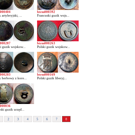
000404
btrm000392
 artyleryjski, ...
Francuski guzik wojs...
000287
btrm000263
i guzik wojskow...
Polski guzik wojskow...
000203
btrm000169
 herbowy z koro...
Polski guzik liberyj...
000036
ski guzik urzęd...
2
3
4
5
6
7
8