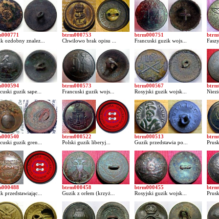
m000771
btrm000753
btrm000751
btrm
k ozdobny znalez...
Chwilowo brak opisu ...
Francuski guzik wojs...
Faszy
m000594
btrm000573
btrm000567
btrm
cuski guzik sape...
Francuski guzik wojs...
Rosyjski guzik wojsk...
Niezi
m000540
btrm000522
btrm000513
btrm
cuski guzik gren...
Polski guzik liberyj...
Guzik przedstawia po...
Prusk
m000488
btrm000458
btrm000455
btrm
k przedstawiając...
Guzik z orłem (krzyż...
Rosyjski guzik wojsk...
Prusk