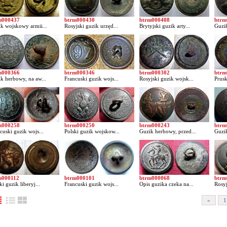
m000437
btrm000430
btrm000408
btrm
k wojskowy armii...
Rosyjski guzik urzęd...
Brytyjski guzik arty...
Guzik
m000366
btrm000346
btrm000302
btrm
k herbowy, na aw...
Francuski guzik wojs...
Rosyjski guzik wojsk...
Prusk
m000258
btrm000250
btrm000243
btrm
cuski guzik wojs...
Polski guzik wojskow...
Guzik herbowy, przed...
Guzik
m000112
btrm000101
btrm000068
btrm
ki guzik liberyj...
Francuski guzik wojs...
Opis guzika czeka na...
Rosyj
«
1