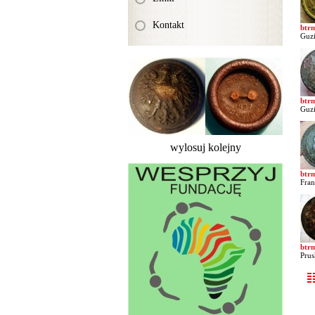
Kontakt
btr
Guzi
btr
Guzi
wylosuj kolejny
btr
Fran
btr
Prus