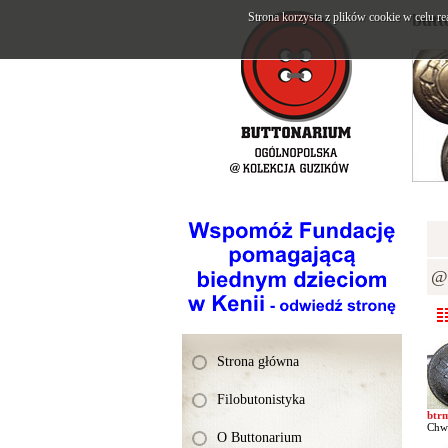
Strona korzysta z plików cookie w celu re
butt
@K
Strona główna
Filobutonistyka
btr
Chwi
O Buttonarium