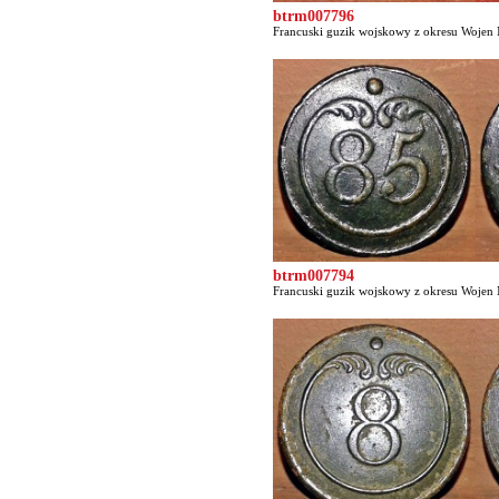
btrm007796
Francuski guzik wojskowy z okresu Wojen 
btrm007794
Francuski guzik wojskowy z okresu Wojen 