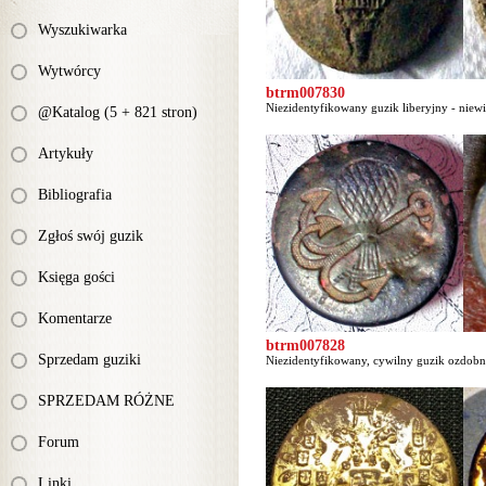
Wyszukiwarka
Wytwórcy
btrm007830
Niezidentyfikowany guzik liberyjny - niew
@Katalog (5 + 821 stron)
Artykuły
Bibliografia
Zgłoś swój guzik
Księga gości
Komentarze
btrm007828
Sprzedam guziki
Niezidentyfikowany, cywilny guzik ozdobny
SPRZEDAM RÓŻNE
Forum
Linki