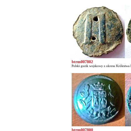
btrm007802
Polski guzik wojskowy z okresu Królestwa P
btrm007800