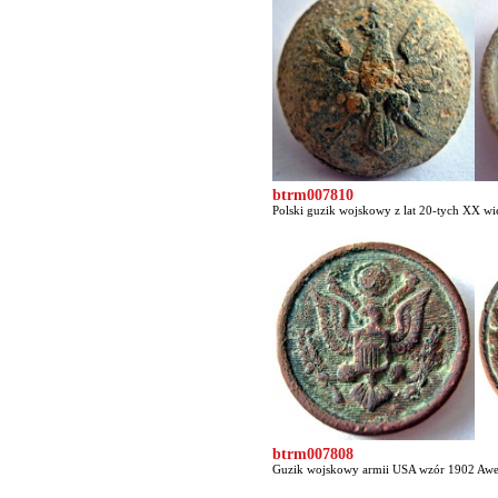
btrm007810
Polski guzik wojskowy z lat 20-tych XX wie
btrm007808
Guzik wojskowy armii USA wzór 1902 Awers