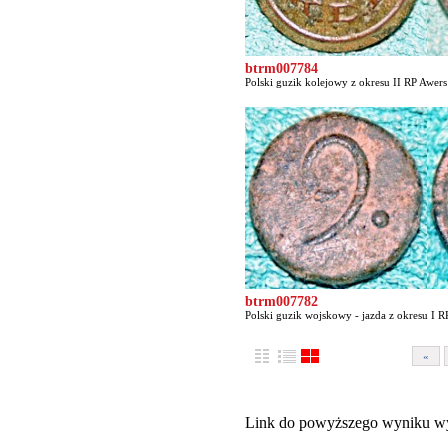
btrm007784
Polski guzik kolejowy z okresu II RP Awers 
btrm007782
Polski guzik wojskowy - jazda z okresu I RP
«
Link do powyższego wyniku w