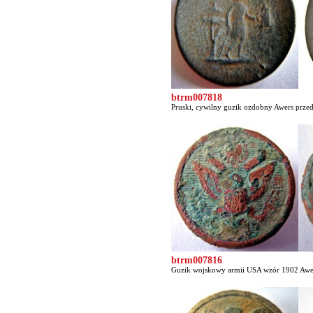
btrm007818
Pruski, cywilny guzik ozdobny Awers przed
btrm007816
Guzik wojskowy armii USA wzór 1902 Awers