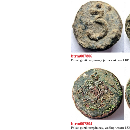
btrm007806
Polski guzik wojskowy jazda z okresu I RP A
btrm007804
Polski guzik urzędniczy, według wzoru 1829