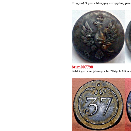
Rosyjski(?) guzik liberyjny - rosyjskiej prod
btrm007798
Polski guzik wojskowy z lat 20-tych XX wie