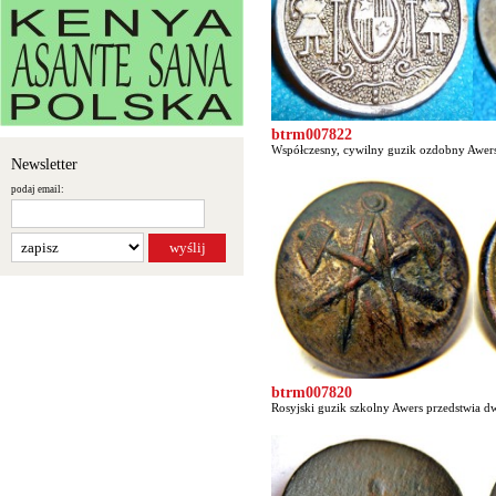
btrm007822
Współczesny, cywilny guzik ozdobny Awers p
Newsletter
podaj email:
btrm007820
Rosyjski guzik szkolny Awers przedstwia dw