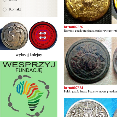
Kontakt
btrm007826
Rosyjski guzik urzędnika państwowego wzó
wylosuj kolejny
btrm007824
Polski guzik Straży Pożarnej Awers przedsta