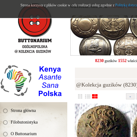
Strona korzysta z plików cookie w celu realizacji usług zgodnie z
buttonarium.eu
Polityką dotyc
- Strona Polsk
8230
1552
guzików
właści
@Kolekcja guzików (8230
«
Strona główna
Filobutonistyka
O Buttonarium