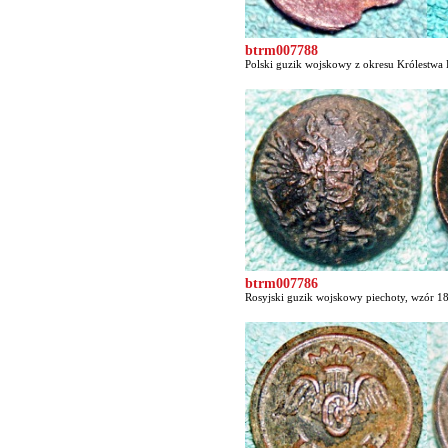
btrm007788
Polski guzik wojskowy z okresu Królestwa P
btrm007786
Rosyjski guzik wojskowy piechoty, wzór 18