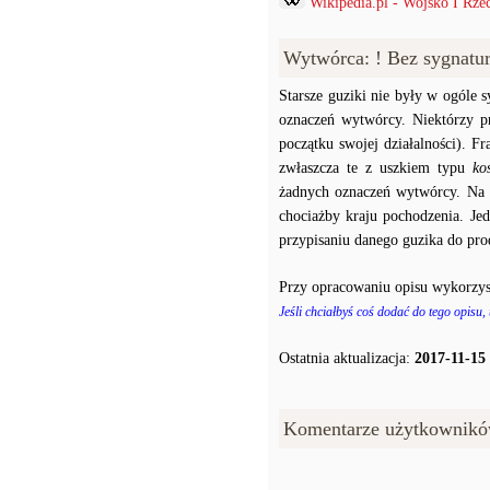
Wikipedia.pl - Wojsko I Rzec
Wytwórca: ! Bez sygnatu
Starsze guziki nie były w ogóle
oznaczeń wytwórcy. Niektórzy p
początku swojej działalności). F
zwłaszcza te z uszkiem typu
ko
żadnych oznaczeń wytwórcy. Na p
chociażby kraju pochodzenia. J
przypisaniu danego guzika do prod
Przy opracowaniu opisu wykorzys
Jeśli chciałbyś coś dodać do tego opisu,
Ostatnia aktualizacja:
2017-11-15
Komentarze użytkownikó