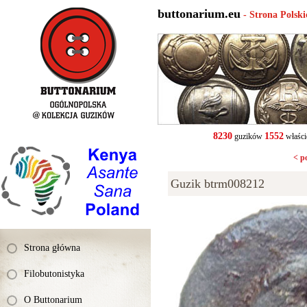
buttonarium.eu
- Strona Polsk
8230
1552
guzików
właści
< p
Guzik btrm008212
Strona główna
Filobutonistyka
O Buttonarium