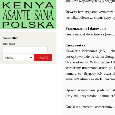
guzików wojskowych były wgłęb
Rewers
bez sygnatur wytwórcy z
techniką odlewu ze stopu: cyny, c
Przeznaczenie i datowanie
Guzik należał do żołnierza (jeźd
Newsletter
podaj email:
Ciekawostka
Kawaleria Narodowa (KN), jako 
początkowo dzieliły się na chorą
96 szwadronów. W listopadzie 17
szwadrony utworzono osiem po 
numeru 96. Brygady KN uczestnic
sama KN istniała aż do III rozbior
Oprócz szwadronów jazdy istniał
(artylerii, inżynierów i pontonier
Guziki z numerami szwadronów j