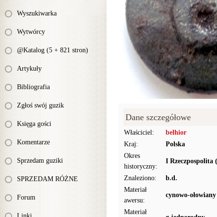
Wyszukiwarka
Wytwórcy
@Katalog (5 + 821 stron)
Artykuły
Bibliografia
Zgłoś swój guzik
Dane szczegółowe
Księga gości
Właściciel:
belhior
Komentarze
Kraj:
Polska
Okres
Sprzedam guziki
I Rzeczpospolita 
historyczny:
Znaleziono:
b.d.
SPRZEDAM RÓŻNE
Materiał
cynowo-ołowiany
Forum
awersu:
Materiał
Linki