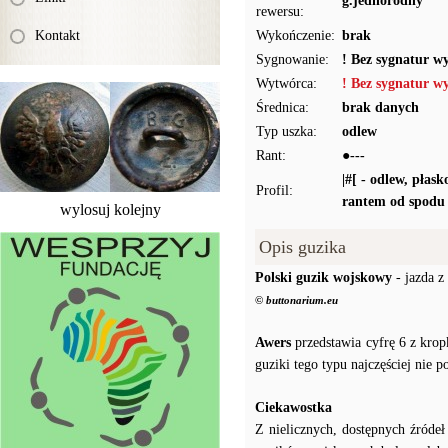
g.jednorodny
rewersu:
Kontakt
Wykończenie:
brak
Sygnowanie:
! Bez sygnatur w
Wytwórca:
! Bez sygnatur w
Średnica:
brak danych
Typ uszka:
odlew
Rant:
●---
|#[ - odlew, płas
Profil:
rantem od spodu
wylosuj kolejny
Opis guzika
Polski guzik wojskowy
- jazda z
© buttonarium.eu
Awers
przedstawia cyfrę 6 z krop
guziki tego typu najczęściej nie 
Ciekawostka
Z nielicznych, dostępnych źróde