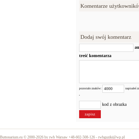
Komentarze użytkownikó
Dodaj swój komentarz
au
treść komentarza
pozostało znaków:
napisałeś 
kod z obrazka
Buttonarium.eu © 2000-2026 by rwb Warsaw +48-602-508-126 -
rwbguziki@wp.pl