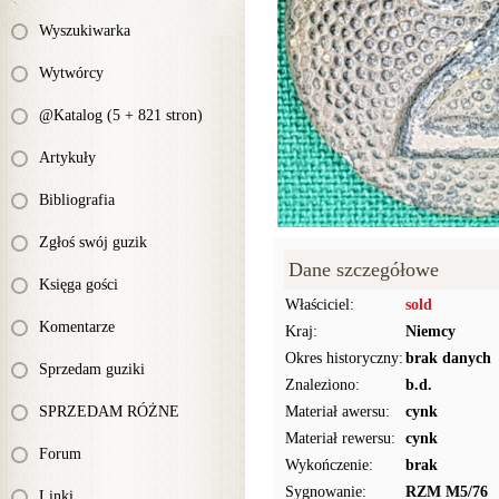
Wyszukiwarka
Wytwórcy
@Katalog (5 + 821 stron)
Artykuły
Bibliografia
Zgłoś swój guzik
Dane szczegółowe
Księga gości
Właściciel:
sold
Komentarze
Kraj:
Niemcy
Okres historyczny:
brak danych
Sprzedam guziki
Znaleziono:
b.d.
SPRZEDAM RÓŻNE
Materiał awersu:
cynk
Materiał rewersu:
cynk
Forum
Wykończenie:
brak
Sygnowanie:
RZM M5/76
Linki