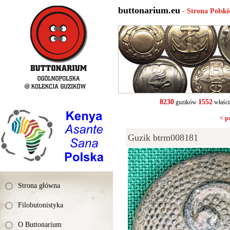
buttonarium.eu
- Strona Polsk
8230
1552
guzików
właści
< p
Guzik btrm008181
Strona główna
Filobutonistyka
O Buttonarium