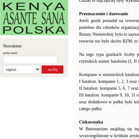
Guziki te najczęściej były wykon
Przeznaczenie i datowanie
Jeżeli guzik posiadał na rewer
podobno dla członków organizac
Rzeszy Niemieckiej była to nazw
rewersie nie było skrótu RZM, to
Newsletter
podaj email:
Na tego typu guzikach liczby 
rzymskich numer batalionu (I, II
Kompanie w niemieckich batalio
I batalion: kompanie 1, 2, 3 oraz
II batalion: kompanie 5, 6, 7 ora
III batalion: kompanie 9, 10, 11 
oraz dodatkowo w pułku były też
całego pułku.
Ciekawostka
W Buttonarium znajdują się te
wyszczególnione w krótkim artyk