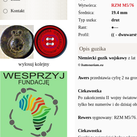
Wytwórca:
RZM M5/76
Kontakt
Średnica:
19.4 mm
Typ uszka:
drut
Rant:
●---
Profil:
(( - dwuwars
Opis guzika
Niemiecki guzik wojskowy
z lat
wylosuj kolejny
© buttonarium.eu
Awers
przedstawia cyfrę 2 na gr
Ciekawostka
Po zakończeniu II wojny świato
tylko bez numerów i do dzisiaj 
Rewers
sygnowany: RZM M5/76.
Ciekawostka