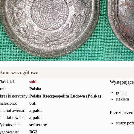
Dane szczegółowe
łaściciel:
sold
Występujące
raj:
Polska
granat
kres historyczny:
Polska Rzeczpospolita Ludowa (Polska)
siekiera
naleziono:
b.d.
ateriał awersu:
alpaka
Przeznaczen
ateriał rewersu:
alpaka
straży poż
ykończenie:
srebrzony
ygnowanie:
BGŁ