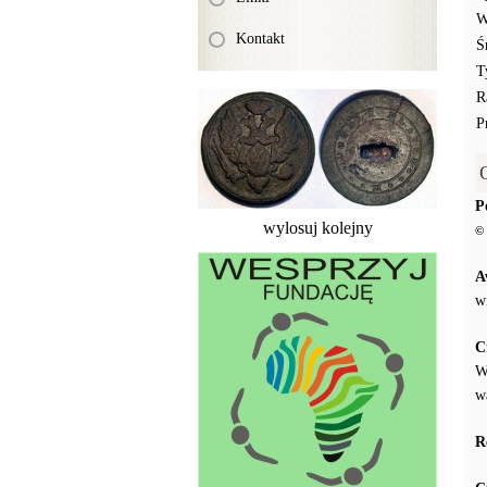
W
Kontakt
Ś
T
R
P
P
wylosuj kolejny
© 
A
w
C
W
w
R