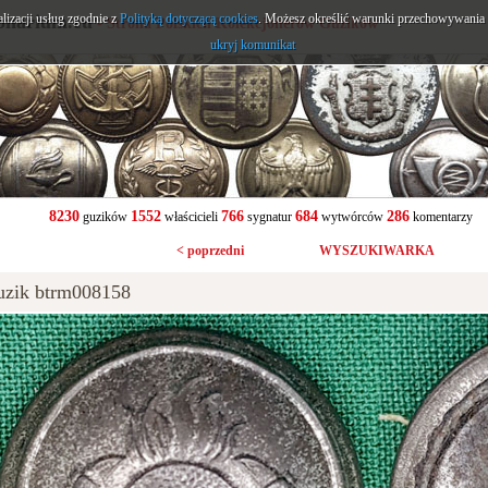
alizacji usług zgodnie z
onarium.eu
Polityką dotyczącą cookies
. Możesz określić warunki przechowywania l
- Strona Polskich Kolekcjonerów Guzików
ukryj komunikat
8230
1552
766
684
286
guzików
właścicieli
sygnatur
wytwórców
komentarzy
< poprzedni
WYSZUKIWARKA
uzik btrm008158