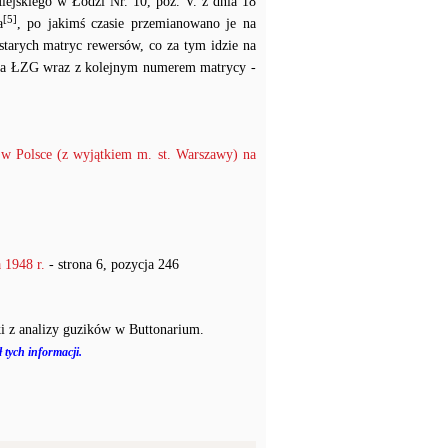
ejskiego w Łodzi Nr. 10, poz. V. z dnia 18
[5]
a
, po jakimś czasie przemianowano je na
tarych matryc rewersów, co za tym idzie na
y na ŁZG wraz z kolejnym numerem matrycy -
w Polsce (z wyjątkiem m. st. Warszawy) na
1948 r.
- strona 6, pozycja 246
i z analizy guzików w Buttonarium.
 tych informacji.