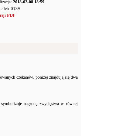
lizacja:
2018-02-08 18:59
etleń:
5739
rsji PDF
żowanych czekanów, poniżej znajdują się dwa
y symbolizuje nagrodę zwycięstwa w równej