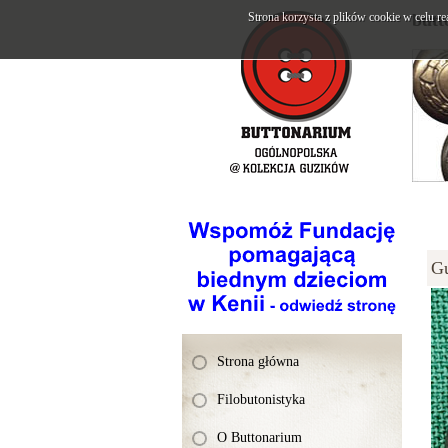
Strona korzysta z plików cookie w celu re
butt
G
Strona główna
Filobutonistyka
O Buttonarium