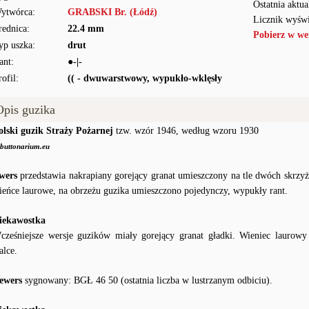
Ostatnia aktua
ytwórca:
GRABSKI Br. (Łódź)
Licznik wyświ
rednica:
22.4 mm
Pobierz w we
yp uszka:
drut
ant:
●-|-
rofil:
(( - dwuwarstwowy, wypukło-wklęsły
Opis guzika
olski guzik Straży Pożarnej
tzw. wzór 1946, według wzoru 1930
buttonarium.eu
wers
przedstawia nakrapiany gorejący granat umieszczony na tle dwóch skrzy
ieńce laurowe, na obrzeżu guzika umieszczono pojedynczy, wypukły rant.
iekawostka
cześniejsze wersje guzików miały gorejący granat gładki. Wieniec laurow
alce.
ewers
sygnowany: BGŁ 46 50 (ostatnia liczba w lustrzanym odbiciu).