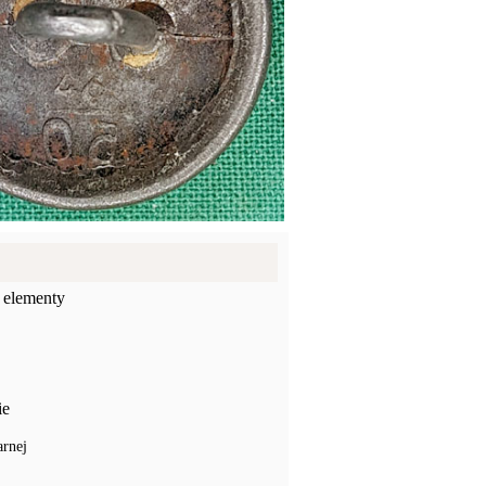
 elementy
ie
arnej