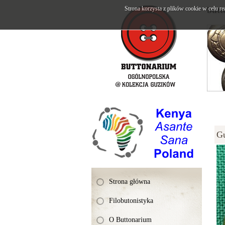
Strona korzysta z plików cookie w celu re
butt
G
Strona główna
Filobutonistyka
O Buttonarium