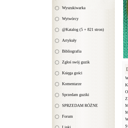
Wyszukiwarka
Wytwórcy
@Katalog (5 + 821 stron)
Artykuły
Bibliografia
Zgłoś swój guzik
Księga gości
W
Komentarze
K
O
Sprzedam guziki
Z
SPRZEDAM RÓŻNE
M
M
Forum
W
S
Linki