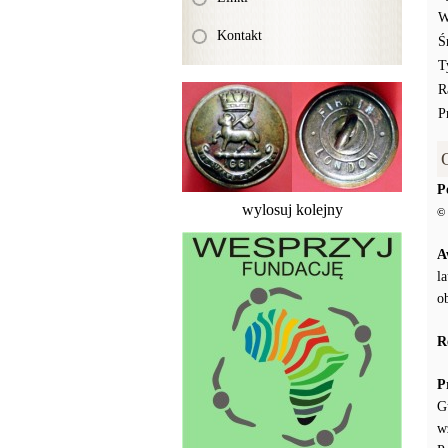
W
Kontakt
Ś
T
R
P
P
wylosuj kolejny
© 
A
l
o
R
P
G
w