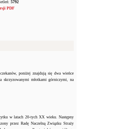
etleń:
5792
rsji PDF
czekanów, poniżej znajdują się dwa wieńce
oma skrzyzowanymi młotkami górniczymi, na
użytku w latach 20-tych XX wieku. Następny
adzony przez Radę Naczelną Związku Straży