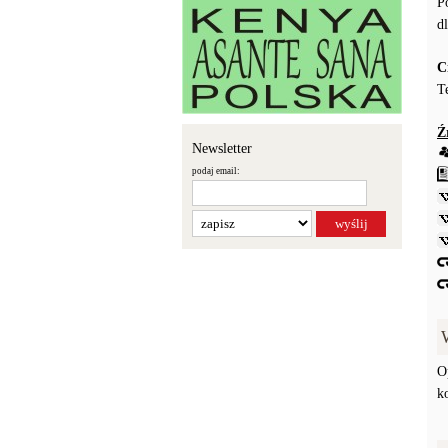
P
d
C
T
Ź
Newsletter
podaj email:
O
k