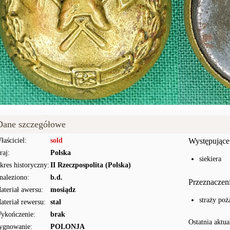
Dane szczegółowe
łaściciel:
sold
Występujące
raj:
Polska
siekiera
kres historyczny:
II Rzeczpospolita (Polska)
naleziono:
b.d.
Przeznaczen
ateriał awersu:
mosiądz
straży poż
ateriał rewersu:
stal
ykończenie:
brak
Ostatnia aktua
ygnowanie:
POLONJA