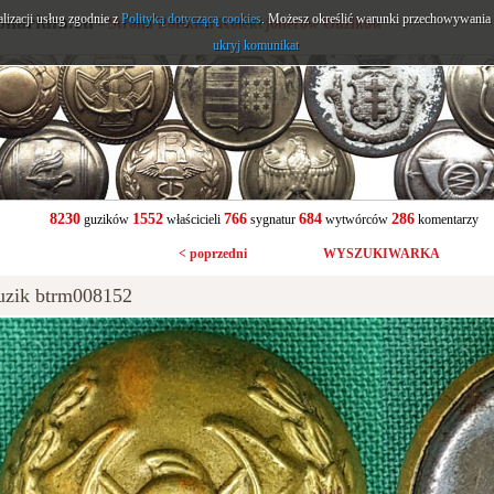
alizacji usług zgodnie z
onarium.eu
Polityką dotyczącą cookies
. Możesz określić warunki przechowywania l
- Strona Polskich Kolekcjonerów Guzików
ukryj komunikat
8230
1552
766
684
286
guzików
właścicieli
sygnatur
wytwórców
komentarzy
< poprzedni
WYSZUKIWARKA
uzik btrm008152