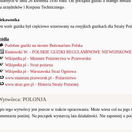
ożarnych w dniu 26 kwietnia 1930 roku. Od początku guziki z białego metalu b
la urzędników i Korpusu Technicznego.
iekawostka
en wzór guzika był częściowo wzorowany na rosyjkich guzikach dla Straży Poż
ródła
Podobne guziki na stronie Buttonarium Polska
Kustowski W. - POLSKIE GUZIKI REGULAMINOWE NIEWOJSKOWE od
Wikipedia.pl - Muzeum Pożarnictwa w Przeworsku
Wikipedia.pl - Straż pożarna
Wikipedia.pl - Warszawska Straż Ogniowa
www.muzeum.przeworsk.pl - Pożarnictwo
www.straz.gov.pl - Historia Straży Pożarnej
Wytwórca: POLONJA
pis tego wytwórcy jest jeszcze w trakcie opracowania. Może wiesz coś na jego te
omentarzu poniżej. Na początek wystarczą lata działalności. Nie zapomnij o po