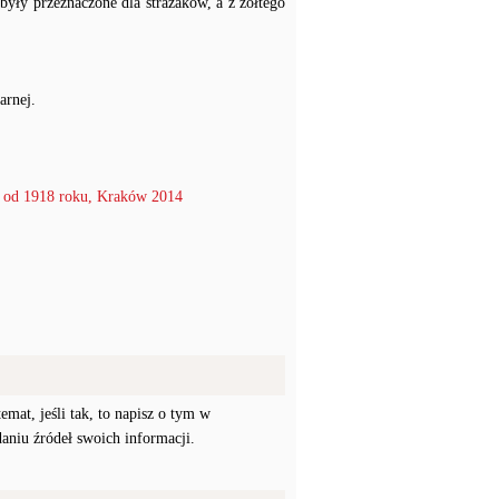
yły przeznaczone dla strażaków, a z żółtego
arnej.
 1918 roku, Kraków 2014
mat, jeśli tak, to napisz o tym w
daniu źródeł swoich informacji.