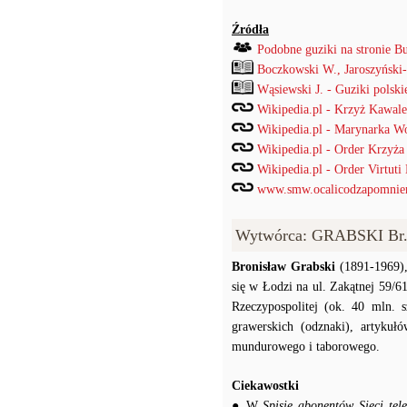
Źródła
Podobne guziki na stronie B
Boczkowski W., Jaroszyński
Wąsiewski J. - Guziki pols
Wikipedia.pl - Krzyż Kawale
Wikipedia.pl - Marynarka W
Wikipedia.pl - Order Krzyż
Wikipedia.pl - Order Virtuti 
www.smw.ocalicodzapomnien
Wytwórca: GRABSKI Br.
Bronisław Grabski
(1891-1969),
się w Łodzi na ul. Zakątnej 59/
Rzeczypospolitej (ok. 40 mln. s
grawerskich (odznaki), artykuł
mundurowego i taborowego.
Ciekawostki
● W
Spisie abonentów Sieci te