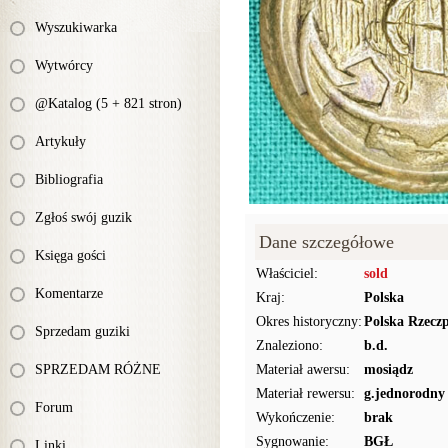
Wyszukiwarka
Wytwórcy
@Katalog (5 + 821 stron)
Artykuły
Bibliografia
Zgłoś swój guzik
Dane szczegółowe
Księga gości
Właściciel:
sold
Komentarze
Kraj:
Polska
Okres historyczny:
Polska Rzecz
Sprzedam guziki
Znaleziono:
b.d.
SPRZEDAM RÓŻNE
Materiał awersu:
mosiądz
Materiał rewersu:
g.jednorodny
Forum
Wykończenie:
brak
Sygnowanie:
BGŁ
Linki