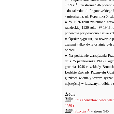
[1]
1939 r.
, na stronie 946 podano
- do zakładu: ul. Pogonowskiego 5
- mieszkania: ul. Kopernika 6, tel
● W 1936 roku zmieniono nazwę 
radzieckiej 1920 roku. W 1945 r
ponownie przywrócono nazwę kp
● Oprócz sygnatur, na rewersie p
czasami tylko dwie ostatnie cyf
odbiciu.
● Na podstawie zarządzenia Prz
dnia 25 października 1946 r. og
grudnia 1946 r. zakłady Bronis
Łódzkie Zakłady Przemysłu Guzik
guzikach widniały jeszcze sygna
najczęściej w lustrzanym odbiciu 
Źródła
[1]
Spis abonentów Sieci tel
1939 r.
[2]
[1]
Pozycja
- strona 946