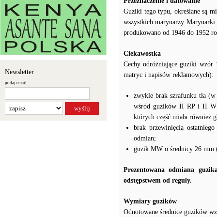
Przeznaczenie i datowanie
Guziki tego typu, określane są 
wszystkich marynarzy Marynarki 
produkowano od 1946 do 1952 ro
Ciekawostka
Cechy odróżniające guziki wzór 
Newsletter
matryc i napisów reklamowych):
podaj email:
zwykle brak szrafunku tła (
wśród guzików II RP i II WŚ
których część miała również gł
brak przewinięcia ostatnieg
odmian;
guzik MW o średnicy 26 mm 
Prezentowana odmiana guzika
odstępstwem od reguły.
Wymiary guzików
Odnotowane średnice guzików wzó