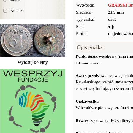
Wytwórca:
GRABSKI Br.
Kontakt
Średnica:
21.9 mm
Typ uszka:
drut
Rant:
●-|\
Profil:
( - jednowar
Opis guzika
Polski guzik wojskowy (maryna
wylosuj kolejny
© buttonarium.eu
Awers
przedstawia kotwicę admir
Kawalerskiego, całość umieszczo
zewnętrzny imitującym skręconą l
Ciekawostka
W heraldyce pionowy szrafunek o
Rewers
sygnowany: BGŁ (litery cz