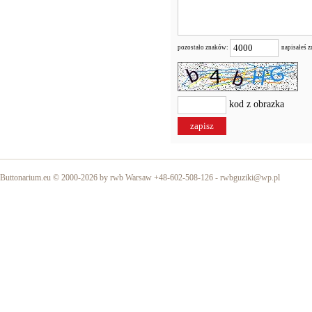
pozostało znaków:
napisałeś 
kod z obrazka
Buttonarium.eu © 2000-2026 by rwb Warsaw +48-602-508-126 -
rwbguziki@wp.pl