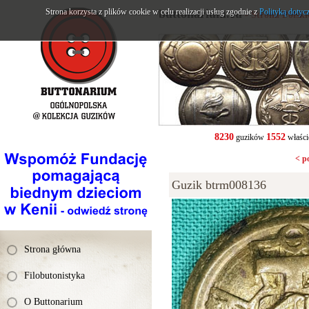
Strona korzysta z plików cookie w celu realizacji usług zgodnie z
buttonarium.eu
Polityką dotyc
- Strona Polsk
8230
1552
guzików
właści
< p
Guzik btrm008136
Strona główna
Filobutonistyka
O Buttonarium