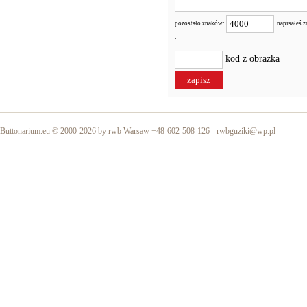
pozostało znaków:
napisałeś 
kod z obrazka
Buttonarium.eu © 2000-2026 by rwb Warsaw +48-602-508-126 -
rwbguziki@wp.pl