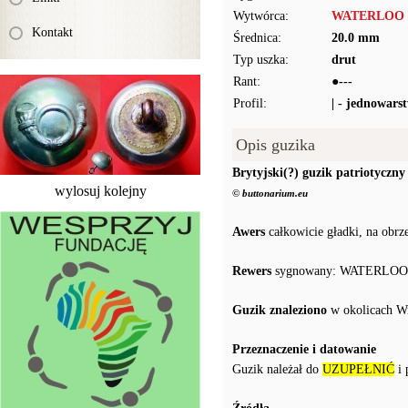
Wytwórca:
WATERLOO
Kontakt
Średnica:
20.0 mm
Typ uszka:
drut
Rant:
●---
Profil:
| - jednowars
Opis guzika
Brytyjski(?) guzik patriotyczny
wylosuj kolejny
© buttonarium.eu
Awers
całkowicie gładki, na obrz
Rewers
sygnowany: WATERLOO JUN
Guzik znaleziono
w okolicach Wr
Przeznaczenie i datowanie
Guzik należał do
UZUPEŁNIĆ
i 