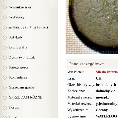
Wyszukiwarka
Wytwórcy
@Katalog (5 + 821 stron)
Artykuły
Bibliografia
Zgłoś swój guzik
Dane szczegółowe
Księga gości
Właściciel:
Silesia Inferio
Komentarze
Kraj:
UK
Okres historyczny:
brak danych
Sprzedam guziki
Znaleziono:
dolnośląskie
SPRZEDAM RÓŻNE
Materiał awersu:
mosiądz
Materiał rewersu:
g.jednorodny
Forum
Wykończenie:
złocony
Sygnowanie:
WATERLOO
Linki