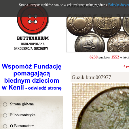
Strona korzysta z plików cookie w celu realizacji usług zgodnie z
buttonarium.eu
Polityką dotyc
- Strona Polsk
8230
1552
guzików
właści
< p
Guzik btrm007977
Strona główna
Filobutonistyka
O Buttonarium